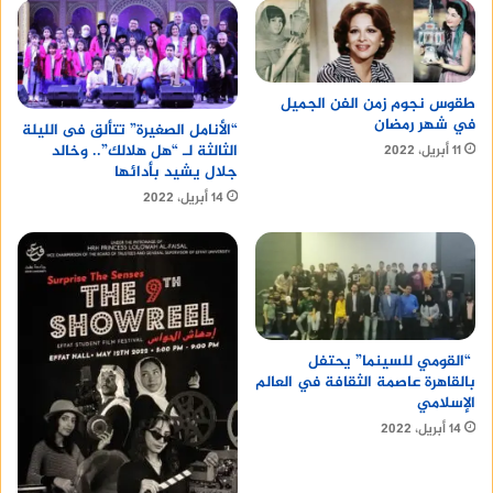
طقوس نجوم زمن الفن الجميل
في شهر رمضان
“الأنامل الصغيرة” تتألق فى الليلة
الثالثة لـ “هل هلالك”.. وخالد
11 أبريل، 2022
جلال يشيد بأدائها
14 أبريل، 2022
“القومي للسينما” يحتفل
بالقاهرة عاصمة الثقافة في العالم
الإسلامي
14 أبريل، 2022