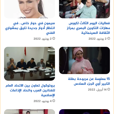
سيمون في حوار خاص.. في
فعاليات اليوم الثالث لكورس
انتظار أدوار جديدة تليق بمشواري
مهارات التكوين البصري بمركز
الفني
الثقافة السينمائية
2 يونيو، 2022
2 يونيو، 2022
15 معلومة عن مربوحة بطلة
الكبير أوي الجزء السادس
بروتوكول تعاون بين الاتحاد العام
14 أبريل، 2022
للفنانين العرب واتحاد الإذاعات
الإسلامية
4 يونيو، 2022