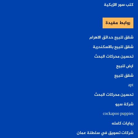
كتب سور الازبكية
روابط مفيدة
شقق للبيع حدائق الاهرام
شقق للبيع بالاسكندرية
تحسين محركات البحث
ارض للبيع
شقق للبيع
apt
تحسين محركات البحث
شركة سيو
cockapoo puppies
روايات كامله
شركات تسويق في سلطنة عمان