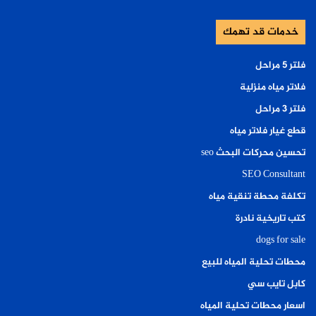
خدمات قد تهمك
فلتر ٥ مراحل
فلاتر مياه منزلية
فلتر ٣ مراحل
قطع غيار فلاتر مياه
تحسين محركات البحث seo
SEO Consultant
تكلفة محطة تنقية مياه
كتب تاريخية نادرة
dogs for sale
محطات تحلية المياه للبيع
كابل تايب سي
اسعار محطات تحلية المياه