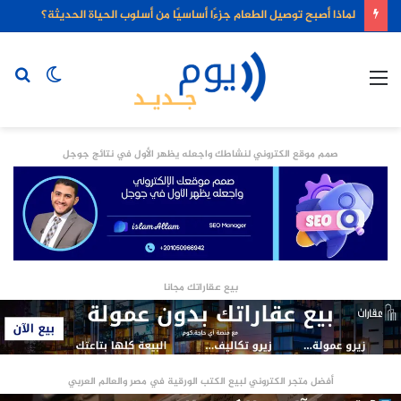
لماذا أصبح توصيل الطعام جزءًا أساسيًا من أسلوب الحياة الحديثة؟
القائمة
الوضع
بح
المظلم
عن
صمم موقع الكتروني لنشاطك واجعله يظهر الأول في نتائج جوجل
بيع عقاراتك مجانا
أفضل متجر الكتروني لبيع الكتب الورقية في مصر والعالم العربي