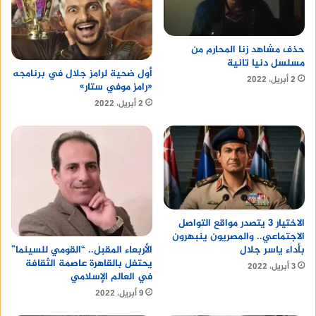
حذف مشاهد زنا المحارم من
مسلسل دنيا تانية
أول ضحية لرامز جلال في برنامجه
2 أبريل، 2022
«رامز موفي ستار»
2 أبريل، 2022
الاختيار 3 يتصدر مواقع التواصل
الاجتماعي.. والمصريون ينبهرون
بأداء ياسر جلال
الأربعاء المقبل.. “القومي للسينما”
يحتفل بالقاهرة عاصمة الثقافة
3 أبريل، 2022
في العالم الإسلامي
9 أبريل، 2022