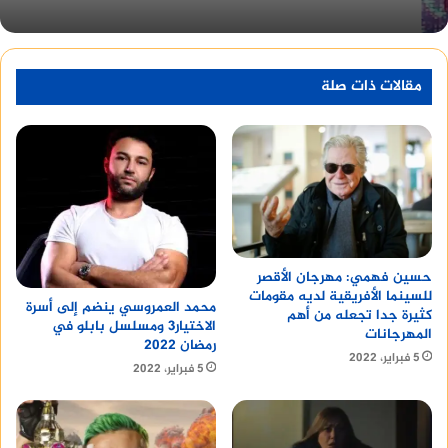
مقالات ذات صلة
حسين فهمي: مهرجان الأقصر
للسينما الأفريقية لديه مقومات
محمد العمروسي ينضم إلى أسرة
كثيرة جدا تجعله من أهم
الاختيار3 ومسلسل بابلو في
المهرجانات
رمضان 2022
5 فبراير، 2022
5 فبراير، 2022