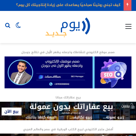
كيف تبني روتينًا صباحيًا يساعدك على زيادة إنتاجيتك كل يوم؟
القائمة
الوضع
بح
المظلم
عن
صمم موقع الكتروني لنشاطك واجعله يظهر الأول في نتائج جوجل
بيع عقاراتك مجانا
أفضل متجر الكتروني لبيع الكتب الورقية في مصر والعالم العربي