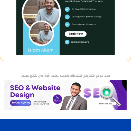
صمم موقع الكتروني لنشاطك واجعله يظهر الأول في نتائج جوجل