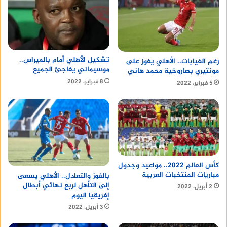
تشكيل الأهلي أمام بالميراس..
رغم الغيابات.. الأهلي يفوز على
موسيماني يفاجئ الجميع
مونتيري بصاروخية محمد هاني
8 فبراير، 2022
5 فبراير، 2022
كأس العالم 2022.. مواعيد وجدول
مباريات المنتخبات العربية
بالفوز والتعادل.. الأهلي يسعى
إلى التأهل لربع نهائي أبطال
2 أبريل، 2022
إفريقيا اليوم
3 أبريل، 2022