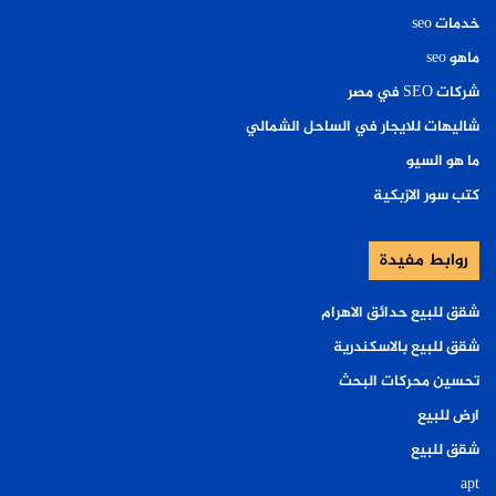
خدمات seo
ماهو seo
شركات SEO في مصر
شاليهات للايجار في الساحل الشمالي
ما هو السيو
كتب سور الازبكية
روابط مفيدة
شقق للبيع حدائق الاهرام
شقق للبيع بالاسكندرية
تحسين محركات البحث
ارض للبيع
شقق للبيع
apt