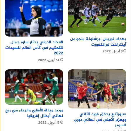
بهدف توريس..برشلونة ينجو من
الاتحاد الدولي يختار سارة جمال
آينتراخت فرانكفورت
للتحكيم في كأس العالم للسيدات
8 أبريل، 2022
2022
14 أبريل، 2022
موعد مباراة الأهلي والرجاء في ربع
سبورتنج يحقق فوزه الثاني
نهائي أبطال إفريقيا
ويهزم الأهلي في نهائي دوري
15 أبريل، 2022
السوبر