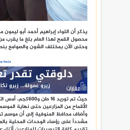
يذكر أن اللواء إبراهيم أحمد أبو ليمون
وحتى الآن بمختلف الشون والصوامع بنط
منصة وسا
حيث تم توريد 16 ط
الأقماح من المزارعين حتى نهاية الموسم
وأضاف محافظ المنوفية إلى أن موسم تور
مشدداً على رؤساء الوحدات المحلية بالمتا
تقديم كافة التيسيرات للمزارعين أثناء عم