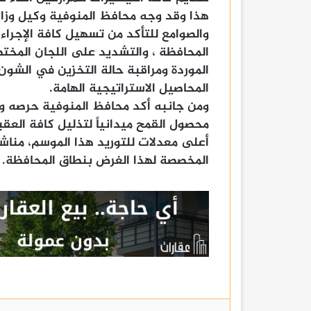
هذا وقد وجه محافظ المنوفية وكيل وزارة
والصوامع للتأكد من تسهيل كافة الإجراءا
المحافظة ، والتشديد على اللجان المختص
الموردة ومراقبة حالة التخزين في الشون
المحاصيل الاستراتيجية الهامة.
ومن جانبه أكد محافظ المنوفية حرصه وا
محصول القمح ميدانياً لتذليل كافة الع
أعلى معدلات للتوريد هذا الموسم، مناشد
المخصصة لهذا الغرض بنطاق المحافظة.