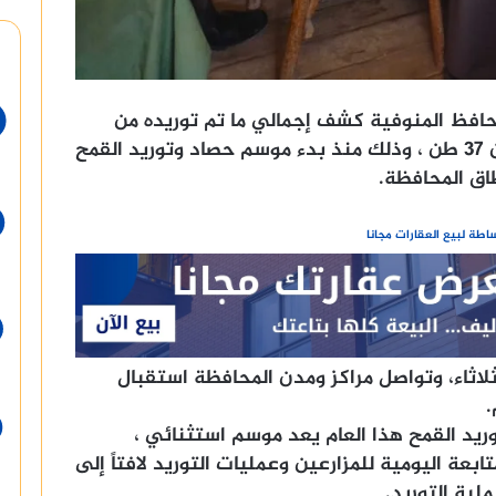
 محافظ المنوفية كشف إجمالي ما تم توريده من
محصول القمح لهذا العام بلغ ما يقرب من 37 طن ، وذلك منذ بدء موسم حصاد وتوريد القمح
اق المحافظة.
طة لبيع العقارات مجانا
ن و600كجم، أمس الثلاثاء، وتواصل مراكز ومدن المحافظة استقبال
.
يد القمح هذا العام يعد موسم استثنائي ،
بعة اليومية للمزارعين وعمليات التوريد لافتاً إلى
لية التوريد.