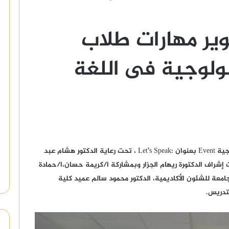
ير مهارات طلاب
نولوجية فى اللغة
نظّمت أسرة اللغة الإنجليزية بجامعة الدلتا التكنولوجية Event بعنوان :Let’s Speak ، تحت رعاية الدكتور هشام عبد
 إشراف الدكتورة ريهام الجزار وبمشاركة ا/كريمة حسان،ا/حمادة
عة للشئون الأكاديمية، الدكتور محمود سالم عميد كلية
تدريس.