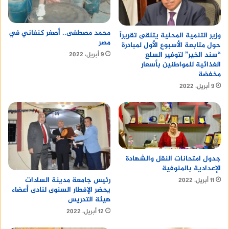
محمد مصطفى.. أصغر كنفاني في
وزير التنمية المحلية يتلقى تقريراً
مصر
حول متابعة الأسبوع الأول لمبادرة
“سند الخير” لتوفير السلع
9 أبريل، 2022
الغذائية للمواطنين بأسعار
مخفضة
9 أبريل، 2022
جدول امتحانات النقل والشهادة
الإعدادية بالمنوفية
رئيس جامعة مدينة السادات
11 أبريل، 2022
يحضر الإفطار السنوى لنادى أعضاء
هيئة التدريس
12 أبريل، 2022