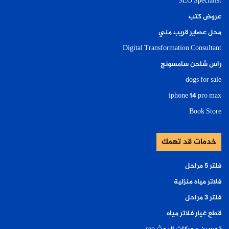
SEO Specialist
عروض كتب
محل عصاير قريب مني
Digital Transformation Consultant
راس شاحن سامسونج
dogs for sale
iphone 14 pro max
Book Store
خدمات قد تهمك
فلتر ٥ مراحل
فلاتر مياه منزلية
فلتر ٣ مراحل
قطع غيار فلاتر مياه