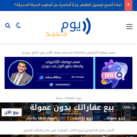
لماذا أصبح توصيل الطعام جزءًا أساسيًا من أسلوب الحياة الحديثة؟
القائمة
الوضع
بح
المظلم
عن
صمم موقع الكتروني لنشاطك واجعله يظهر الأول في نتائج جوجل
بيع عقاراتك مجانا
أفضل متجر الكتروني لبيع الكتب الورقية في مصر والعالم العربي