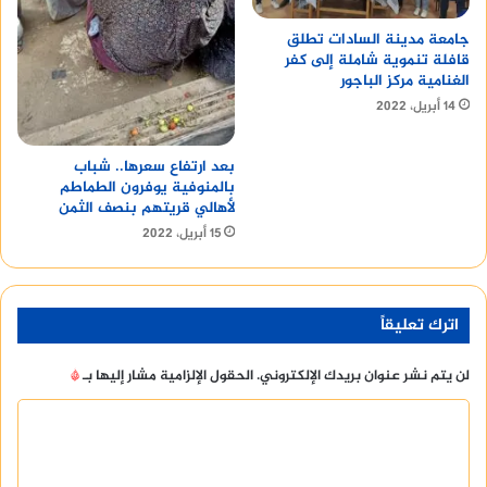
جامعة مدينة السادات تطلق
قافلة تنموية شاملة إلى كفر
الغنامية مركز الباجور
14 أبريل، 2022
بعد ارتفاع سعرها.. شباب
بالمنوفية يوفرون الطماطم
لأهالي قريتهم بنصف الثمن
15 أبريل، 2022
اترك تعليقاً
لن يتم نشر عنوان بريدك الإلكتروني.
الحقول الإلزامية مشار إليها بـ
*
ا
ل
ت