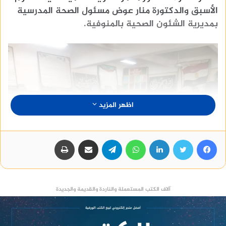
الأسبق والدكتورة منار عوض مسئول الصحة المدرسية
بمديرية الشئون الصحية بالمنوفية.
اظهر المزيد
فيسبوك
تويتر
لينكدإن
واتساب
تيلقرام
مشاركة عبر البريد
طباعة
آلاف الكتب المستعملة والناردة والقديمة والجديدة
أوضح عويضة أن الله سبحانه وتعالى ميز الإنسان عن