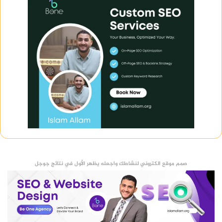
صمم موقع الكتروني لنشاطك واجعله يظهر الأول في نتائج جوجل