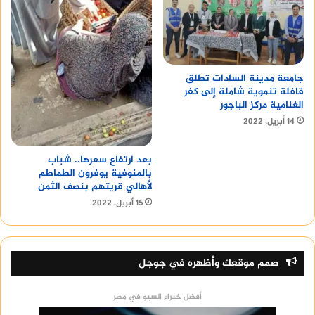
جامعة مدينة السادات تطلق
قافلة تنموية شاملة إلى كفر
الغنامية مركز الباجور
14 أبريل، 2022
بعد ارتفاع سعرها.. شباب
بالمنوفية يوفرون الطماطم
لأهالي قريتهم بنصف الثمن
15 أبريل، 2022
صمم موقعك وأظهره في جوجل
أفضل خبراء السيو في مصر