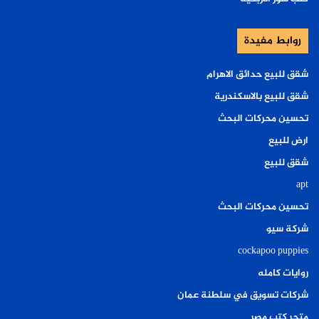
روابط مفيدة
شقق للبيع حدائق الاهرام
شقق للبيع بالاسكندرية
تحسين محركات البحث
ارض للبيع
شقق للبيع
apt
تحسين محركات البحث
شركة سيو
cockapoo puppies
روايات كامله
شركات تسويق في سلطنة عمان
متجر كتب مصر