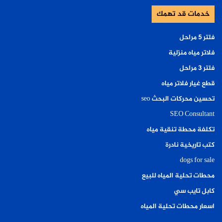
خدمات قد تهمك
فلتر ٥ مراحل
فلاتر مياه منزلية
فلتر ٣ مراحل
قطع غيار فلاتر مياه
تحسين محركات البحث seo
SEO Consultant
تكلفة محطة تنقية مياه
كتب تاريخية نادرة
dogs for sale
محطات تحلية المياه للبيع
كابل تايب سي
اسعار محطات تحلية المياه