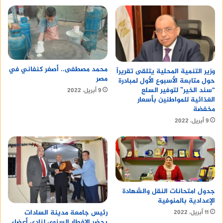
محمد مصطفى.. أصغر كنفاني في
وزير التنمية المحلية يتلقى تقريراً
مصر
حول متابعة الأسبوع الأول لمبادرة
“سند الخير” لتوفير السلع
9 أبريل، 2022
الغذائية للمواطنين بأسعار
مخفضة
9 أبريل، 2022
جدول امتحانات النقل والشهادة
الإعدادية بالمنوفية
رئيس جامعة مدينة السادات
11 أبريل، 2022
يحضر الإفطار السنوى لنادى أعضاء