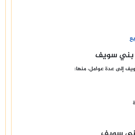
يع
 بني سويف
ف إلى عدة عوامل، منها:
ني سويف