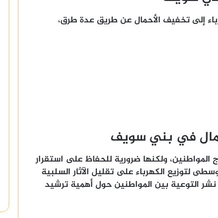
اء إلى تخفيف الأحمال عن طريق عدة طرق،
حمال في بني سويف
المواطنين، ولكنها ضرورية للحفاظ على استقرار
سطى لتوزيع الكهرباء على تقليل الآثار السلبية
نشر التوعية بين المواطنين حول أهمية ترشيد