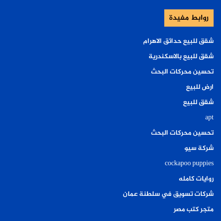
روابط مفيدة
شقق للبيع حدائق الاهرام
شقق للبيع بالاسكندرية
تحسين محركات البحث
ارض للبيع
شقق للبيع
apt
تحسين محركات البحث
شركة سيو
cockapoo puppies
روايات كامله
شركات تسويق في سلطنة عمان
متجر كتب مصر