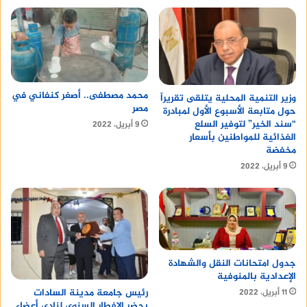
محمد مصطفى.. أصغر كنفاني في
وزير التنمية المحلية يتلقى تقريراً
مصر
حول متابعة الأسبوع الأول لمبادرة
“سند الخير” لتوفير السلع
9 أبريل، 2022
الغذائية للمواطنين بأسعار
مخفضة
9 أبريل، 2022
جدول امتحانات النقل والشهادة
الإعدادية بالمنوفية
رئيس جامعة مدينة السادات
11 أبريل، 2022
يحضر الإفطار السنوى لنادى أعضاء