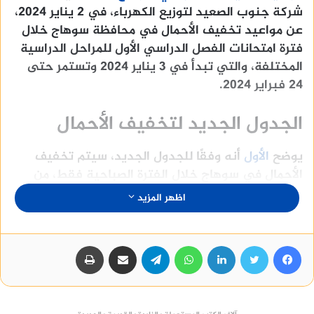
شركة جنوب الصعيد لتوزيع الكهرباء، في 2 يناير 2024،
عن مواعيد تخفيف الأحمال في محافظة سوهاج خلال
فترة امتحانات الفصل الدراسي الأول للمراحل الدراسية
المختلفة، والتي تبدأ في 3 يناير 2024 وتستمر حتى
24 فبراير 2024.
الجدول الجديد لتخفيف الأحمال
يوضح
الأول
أنه وفقًا للجدول الجديد، سيتم تخفيف
الأحمال في سوهاج خلال الفترة الصباحية فقط، من
الساعة 11 صباحًا حتى الساعة 5 مساءً، وذلك على مدار
اظهر المزيد
جميع أيام الأسبوع.
سيتم تنفيذ
تخفيف الأحمال بالتبادل بين القرى
فيسبوك
تويتر
لينكدإن
واتساب
تيلقرام
مشاركة عبر البريد
طباعة
والمراكز وفقا للمُغذيات بكل مدينة، وفقا لتحديد
الوحدات المحلية، ليتم قطع الكهرباء بين المدن بعضها
البعض بالتوازي، بينما يتم التبادل بين المٌغذيات بكل