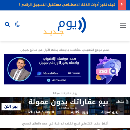
كيف تغير أدوات الذكاء الاصطناعي مستقبل التسويق الرقمي؟
القائمة
الوضع
بح
المظلم
عن
صمم موقع الكتروني لنشاطك واجعله يظهر الأول في نتائج جوجل
بيع عقاراتك مجانا
أفضل متجر الكتروني لبيع الكتب الورقية في مصر والعالم العربي