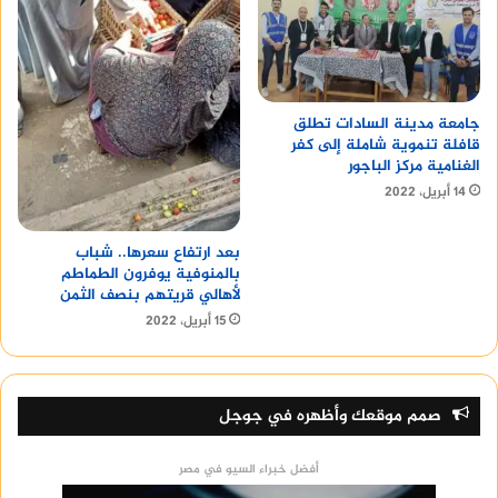
جامعة مدينة السادات تطلق
قافلة تنموية شاملة إلى كفر
الغنامية مركز الباجور
14 أبريل، 2022
بعد ارتفاع سعرها.. شباب
بالمنوفية يوفرون الطماطم
لأهالي قريتهم بنصف الثمن
15 أبريل، 2022
صمم موقعك وأظهره في جوجل
أفضل خبراء السيو في مصر