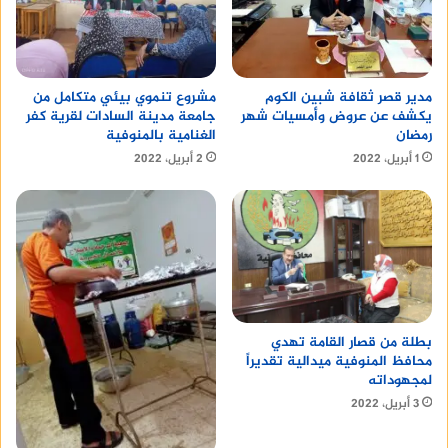
iPad Mini 6
مدير قصر ثقافة شبين الكوم
مشروع تنموي بيئي متكامل من
يكشف عن عروض وأمسيات شهر
جامعة مدينة السادات لقرية كفر
رمضان
الغنامية بالمنوفية
1 أبريل، 2022
2 أبريل، 2022
بطلة من قصار القامة تهدي
محافظ المنوفية ميدالية تقديراً
لمجهوداته
منصة وساطة لبيع العقارات مجانا
3 أبريل، 2022