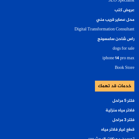
SEO Specialist
عروض كتب
محل عصاير قريب مني
Digital Transformation Consultant
راس شاحن سامسونج
dogs for sale
iphone 14 pro max
Book Store
خدمات قد تهمك
فلتر ٥ مراحل
فلاتر مياه منزلية
فلتر ٣ مراحل
قطع غيار فلاتر مياه