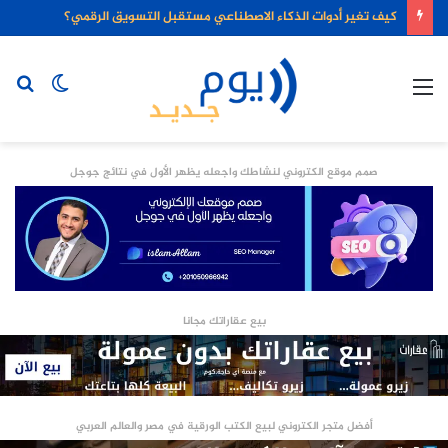
كيف تغير أدوات الذكاء الاصطناعي مستقبل التسويق الرقمي؟
القائمة
الوضع
بح
المظلم
عن
صمم موقع الكتروني لنشاطك واجعله يظهر الأول في نتائج جوجل
بيع عقاراتك مجانا
أفضل متجر الكتروني لبيع الكتب الورقية في مصر والعالم العربي