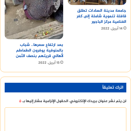
جامعة مدينة السادات تطلق
قافلة تنموية شاملة إلى كفر
الغنامية مركز الباجور
14 أبريل، 2022
بعد ارتفاع سعرها.. شباب
بالمنوفية يوفرون الطماطم
لأهالي قريتهم بنصف الثمن
15 أبريل، 2022
اترك تعليقاً
لن يتم نشر عنوان بريدك الإلكتروني.
الحقول الإلزامية مشار إليها بـ
*
ا
ل
ت