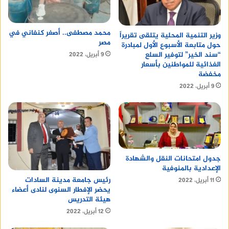
محمد مصطفى.. أصغر كنفاني في
وزير التنمية المحلية يتلقى تقريراً
مصر
حول متابعة الأسبوع الأول لمبادرة
“سند الخير” لتوفير السلع
9 أبريل، 2022
الغذائية للمواطنين بأسعار
مخفضة
9 أبريل، 2022
جدول امتحانات النقل والشهادة
الإعدادية بالمنوفية
رئيس جامعة مدينة السادات
11 أبريل، 2022
يحضر الإفطار السنوى لنادى أعضاء
هيئة التدريس
12 أبريل، 2022