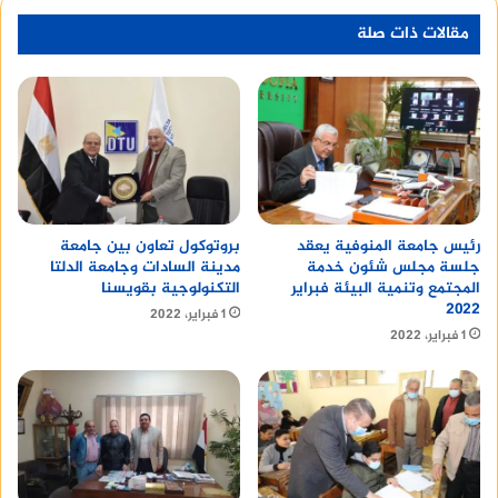
مقالات ذات صلة
رئيس جامعة المنوفية يعقد
بروتوكول تعاون بين جامعة
جلسة مجلس شئون خدمة
مدينة السادات وجامعة الدلتا
المجتمع وتنمية البيئة فبراير
التكنولوجية بقويسنا
٢٠٢٢
1 فبراير، 2022
1 فبراير، 2022
وأكد أنهم حاولوا مكافحتها بالطرق البسيطة مثل
إشعال النيران في إطارات سيارات وغيرها، لكن لم تفلح
تلك المحاولات وجميعها باءت بالفشل، ومع الوقت
تتكاثر وتتزايد هذه الخفافيش.