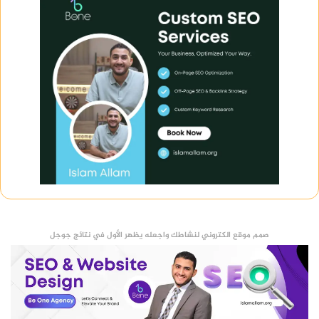
صمم موقع الكتروني لنشاطك واجعله يظهر الأول في نتائج جوجل