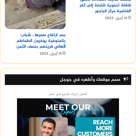
قافلة تنموية شاملة إلى كفر
الغنامية مركز الباجور
14 أبريل، 2022
بعد ارتفاع سعرها.. شباب
بالمنوفية يوفرون الطماطم
لأهالي قريتهم بنصف الثمن
15 أبريل، 2022
صمم موقعك وأظهره في جوجل
أفضل خبراء السيو في مصر