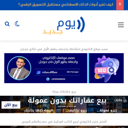
كيف تغير أدوات الذكاء الاصطناعي مستقبل التسويق الرقمي؟
القائمة
الوضع
بح
المظلم
عن
صمم موقع الكتروني لنشاطك واجعله يظهر الأول في نتائج جوجل
بيع عقاراتك مجانا
أفضل متجر الكتروني لبيع الكتب الورقية في مصر والعالم العربي