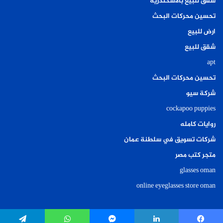
شقق للبيع بالاسكندرية
تحسين محركات البحث
ارض للبيع
شقق للبيع
apt
تحسين محركات البحث
شركة سيو
cockapoo puppies
روايات كامله
شركات تسويق في سلطنة عمان
متجر كتب مصر
glasses oman
online eyeglasses store oman