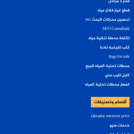
فلتر ٣ مراحل
قطع غيار فلاتر مياه
تحسين محركات البحث seo
SEO Consultant
تكلفة محطة تنقية مياه
كتب تاريخية نادرة
dogs for sale
محطات تحلية المياه للبيع
كابل تايب سي
اسعار محطات تحلية المياه
أقسام وتصنيفات
labrador retriever price
خدمات سيو