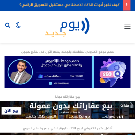
كيف تغير أدوات الذكاء الاصطناعي مستقبل التسويق الرقمي؟
القائمة
الوضع
بح
المظلم
عن
صمم موقع الكتروني لنشاطك واجعله يظهر الأول في نتائج جوجل
بيع عقاراتك مجانا
أفضل متجر الكتروني لبيع الكتب الورقية في مصر والعالم العربي