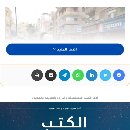
اظهر المزيد
فيسبوك
تويتر
لينكدإن
واتساب
تيلقرام
مشاركة عبر البريد
طباعة
آلاف الكتب المستعملة والناردة والقديمة والجديدة
كما التقى محافظ المنوفية بعدد من الأهالي وسط
أجواء تسودها الفرح والمحبة وقدم خالص تهانيه
القلبية بمناسبة عيد الفطر المبارك وسط فرحة الأهالي