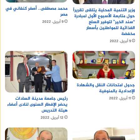
محمد مصطفى.. أصغر كنفاني في
وزير التنمية المحلية يتلقى تقريراً
مصر
حول متابعة الأسبوع الأول لمبادرة
“سند الخير” لتوفير السلع
9 أبريل، 2022
الغذائية للمواطنين بأسعار
مخفضة
9 أبريل، 2022
جدول امتحانات النقل والشهادة
الإعدادية بالمنوفية
رئيس جامعة مدينة السادات
11 أبريل، 2022
يحضر الإفطار السنوى لنادى أعضاء
هيئة التدريس
12 أبريل، 2022