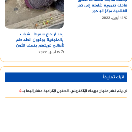
قافلة تنموية شاملة إلى كفر
الغنامية مركز الباجور
14 أبريل، 2022
بعد ارتفاع سعرها.. شباب
بالمنوفية يوفرون الطماطم
لأهالي قريتهم بنصف الثمن
15 أبريل، 2022
اترك تعليقاً
لن يتم نشر عنوان بريدك الإلكتروني.
الحقول الإلزامية مشار إليها بـ
*
ا
ل
ت
ع