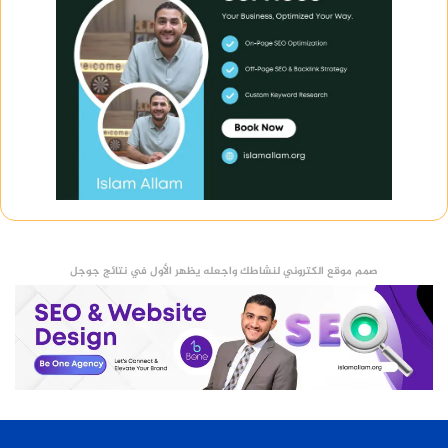
صمم موقع الكتروني لنشاطك واجعله يظهر الأول في نتائج جوجل