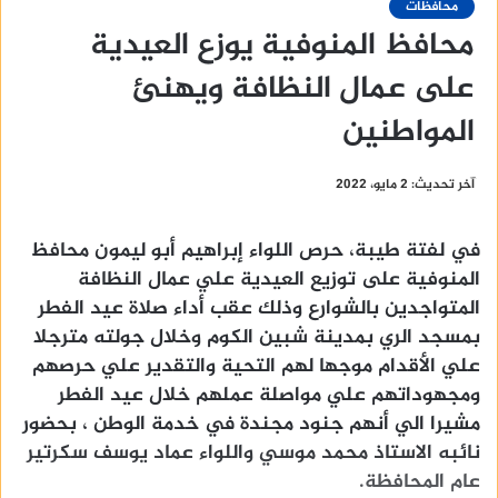
محافظات
محافظ المنوفية يوزع العيدية
على عمال النظافة ويهنئ
المواطنين
آخر تحديث: 2 مايو، 2022
في لفتة طيبة، حرص اللواء إبراهيم أبو ليمون محافظ
المنوفية على توزيع العيدية علي عمال النظافة
المتواجدين بالشوارع وذلك عقب أداء صلاة عيد الفطر
بمسجد الري بمدينة شبين الكوم وخلال جولته مترجلا
علي الأقدام موجها لهم التحية والتقدير علي حرصهم
ومجهوداتهم علي مواصلة عملهم خلال عيد الفطر
مشيرا الي أنهم جنود مجندة في خدمة الوطن ، بحضور
نائبه الاستاذ محمد موسي واللواء عماد يوسف سكرتير
عام المحافظة.