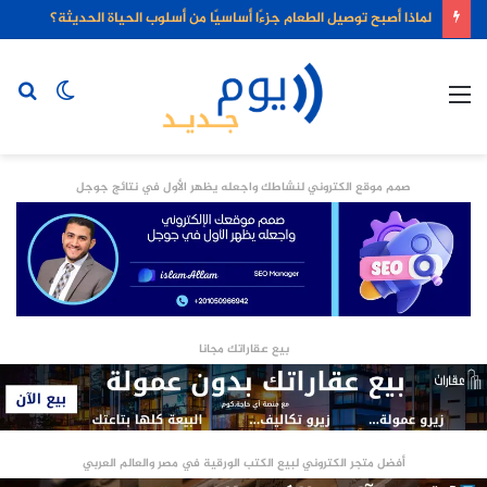
لماذا أصبح توصيل الطعام جزءًا أساسيًا من أسلوب الحياة الحديثة؟
القائمة
الوضع
بح
المظلم
عن
صمم موقع الكتروني لنشاطك واجعله يظهر الأول في نتائج جوجل
بيع عقاراتك مجانا
أفضل متجر الكتروني لبيع الكتب الورقية في مصر والعالم العربي