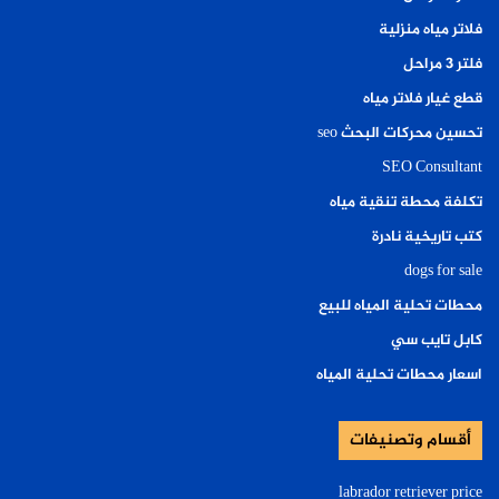
فلاتر مياه منزلية
فلتر ٣ مراحل
قطع غيار فلاتر مياه
تحسين محركات البحث seo
SEO Consultant
تكلفة محطة تنقية مياه
كتب تاريخية نادرة
dogs for sale
محطات تحلية المياه للبيع
كابل تايب سي
اسعار محطات تحلية المياه
أقسام وتصنيفات
labrador retriever price