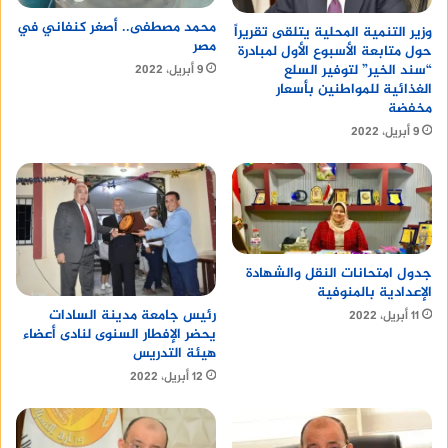
محمد مصطفى.. أصغر كنفاني في
وزير التنمية المحلية يتلقى تقريراً
مصر
حول متابعة الأسبوع الأول لمبادرة
“سند الخير” لتوفير السلع
9 أبريل، 2022
الغذائية للمواطنين بأسعار
مخفضة
9 أبريل، 2022
جدول امتحانات النقل والشهادة
الإعدادية بالمنوفية
رئيس جامعة مدينة السادات
11 أبريل، 2022
يحضر الإفطار السنوى لنادى أعضاء
هيئة التدريس
12 أبريل، 2022