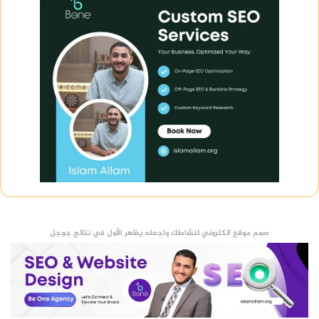
صمم موقع الكتروني لنشاطك واجعله يظهر الأول في نتائج جوجل