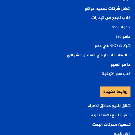
افضل شركات تصميم مواقع
كلاب للبيع في الإمارات
خدمات seo
ماهو seo
شركات SEO في مصر
شاليهات للايجار في الساحل الشمالي
ما هو السيو
كتب سور الازبكية
روابط مفيدة
شقق للبيع حدائق الاهرام
شقق للبيع بالاسكندرية
تحسين محركات البحث
ارض للبيع