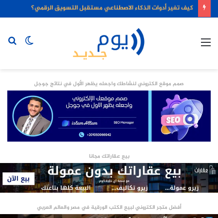
كيف تغير أدوات الذكاء الاصطناعي مستقبل التسويق الرقمي؟
القائمة
الوضع
بح
المظلم
عن
صمم موقع الكتروني لنشاطك واجعله يظهر الأول في نتائج جوجل
بيع عقاراتك مجانا
أفضل متجر الكتروني لبيع الكتب الورقية في مصر والعالم العربي