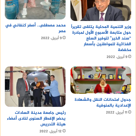
محمد مصطفى.. أصغر كنفاني في
وزير التنمية المحلية يتلقى تقريراً
مصر
حول متابعة الأسبوع الأول لمبادرة
“سند الخير” لتوفير السلع
9 أبريل، 2022
الغذائية للمواطنين بأسعار
مخفضة
9 أبريل، 2022
جدول امتحانات النقل والشهادة
الإعدادية بالمنوفية
رئيس جامعة مدينة السادات
11 أبريل، 2022
يحضر الإفطار السنوى لنادى أعضاء
هيئة التدريس
12 أبريل، 2022