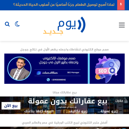
لماذا أصبح توصيل الطعام جزءًا أساسيًا من أسلوب الحياة الحديثة؟
القائمة
الوضع
بح
المظلم
عن
صمم موقع الكتروني لنشاطك واجعله يظهر الأول في نتائج جوجل
بيع عقاراتك مجانا
أفضل متجر الكتروني لبيع الكتب الورقية في مصر والعالم العربي