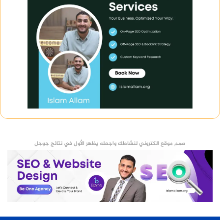
صمم موقع الكتروني لنشاطك واجعله يظهر الأول في نتائج جوجل