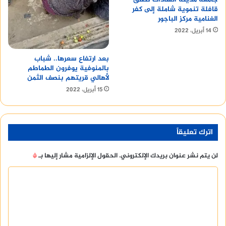
قافلة تنموية شاملة إلى كفر
الغنامية مركز الباجور
14 أبريل، 2022
بعد ارتفاع سعرها.. شباب
بالمنوفية يوفرون الطماطم
لأهالي قريتهم بنصف الثمن
15 أبريل، 2022
اترك تعليقاً
لن يتم نشر عنوان بريدك الإلكتروني.
الحقول الإلزامية مشار إليها بـ
*
ا
ل
ت
ع