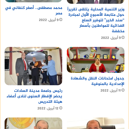
محمد مصطفى.. أصغر كنفاني في
وزير التنمية المحلية يتلقى تقريراً
مصر
حول متابعة الأسبوع الأول لمبادرة
“سند الخير” لتوفير السلع
9 أبريل، 2022
الغذائية للمواطنين بأسعار
مخفضة
9 أبريل، 2022
جدول امتحانات النقل والشهادة
الإعدادية بالمنوفية
رئيس جامعة مدينة السادات
11 أبريل، 2022
يحضر الإفطار السنوى لنادى أعضاء
هيئة التدريس
12 أبريل، 2022