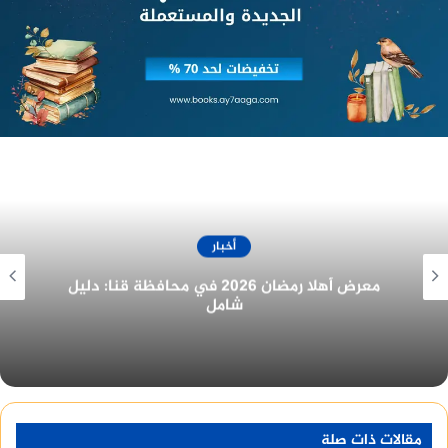
والحد من تبويرها، مشدداً علي عدم التستر علي أي
عنصر فاسد ضمن منظومة العمل ومعاقبة المخالفين
حفاظاً على حقوق المواطنين وتحقيق الصالح العام.
أخبار
غرفة المنيا التجارية تُهنئ الرئيس السيسي
بمناسبة الولاية الجديدة
مقالات ذات صلة