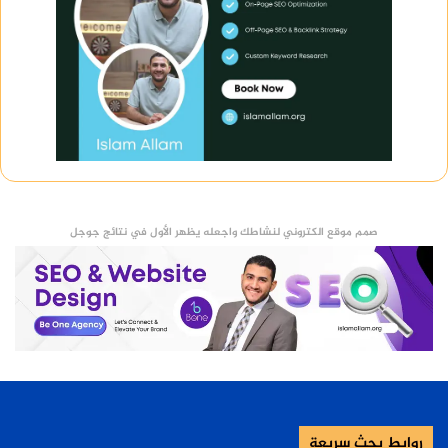
صمم موقع الكتروني لنشاطك واجعله يظهر الأول في نتائج جوجل
روابط بحث سريعة