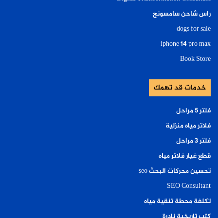
راس شاحن سامسونج
dogs for sale
iphone 14 pro max
Book Store
خدمات قد تهمك
فلتر ٥ مراحل
فلاتر مياه منزلية
فلتر ٣ مراحل
قطع غيار فلاتر مياه
تحسين محركات البحث seo
SEO Consultant
تكلفة محطة تنقية مياه
كتب تاريخية نادرة