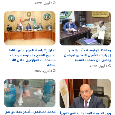
3 أبريل، 2022
محافظ المنوفية يأمر بإنهاء
لجان إشرافية للمرور على نقاط
إجراءات التأمين الصحى لمواطن
تجميع القمح بالمنوفية وصرف
يعانى من ضعف بالسمع
مستحقات المزارعين خلال 48
ساعة
4 أبريل، 2022
4 أبريل، 2022
محمد مصطفى.. أصغر كنفاني في
وزير التنمية المحلية يتلقى تقريراً