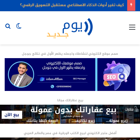
كيف تغير أدوات الذكاء الاصطناعي مستقبل التسويق الرقمي؟
القائمة
الوضع
بح
المظلم
عن
صمم موقع الكتروني لنشاطك واجعله يظهر الأول في نتائج جوجل
بيع عقاراتك مجانا
أفضل متجر الكتروني لبيع الكتب الورقية في مصر والعالم العربي