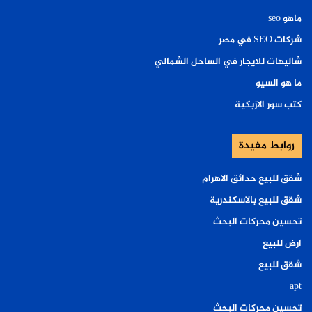
ماهو seo
شركات SEO في مصر
شاليهات للايجار في الساحل الشمالي
ما هو السيو
كتب سور الازبكية
روابط مفيدة
شقق للبيع حدائق الاهرام
شقق للبيع بالاسكندرية
تحسين محركات البحث
ارض للبيع
شقق للبيع
apt
تحسين محركات البحث