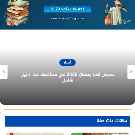
الرملية بمداخل ومصافي المحطة ، ووجه المحافظ
بتذليل العقبات أمام المشروع لسرعة نهوه وفق
التوقيتات الزمنية المحددة ، وأشار المحافظ إلى أن
جملة المشروعات المنفذة بقطاع الصرف الصحى بمركز
أشمون بلغ (59) مشروع و(45) مشروع بمركز الشهداء
ليصبح إجمالى المشروعات بالمركزين (104) مشروعاً
خدمياً ، وذلك ضمن المشروع القومى العملاق للمبادرة
الرئاسية حياة كريمة.
أخبار
غرفة المنيا التجارية تُهنئ الرئيس السيسي
بمناسبة الولاية الجديدة
مقالات ذات صلة