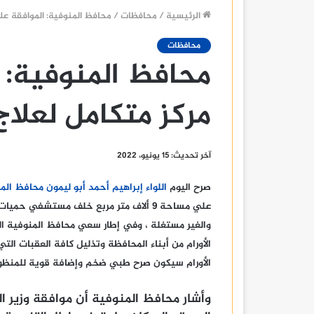
الرئيسية
/
محافظات
/
محافظ المنوفية: الموافقة على
محافظات
محافظ المنوفية: 
مركز متكامل لعلاج
آخر تحديث: 15 يونيو، 2022
صرح اليوم
اللواء إبراهيم أحمد أبو ليمون محافظ الم
علي مساحة 9 ألاف متر مربع خلف مستشفي 
والغير مستغلة ، وفي إطار سعي محافظ المنوفية ال
الأورام من أبناء المحافظة وتذليل كافة العقبات الت
الأورام سيكون صرح طبي ضخم وإضافة قوية للمنظوم
وأشار محافظ المنوفية أن موافقة وزير ال