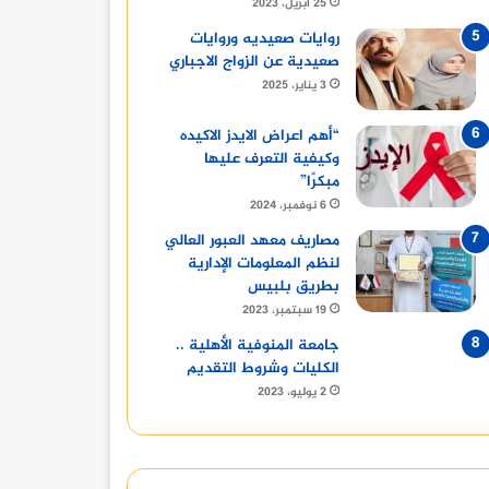
25 أبريل، 2023
9 مايو، 2024
9 مايو، 2024
9 مايو، 2024
مسجد الفولي بالمنيا: منارة دينية وتاريخية عريقة
السيدة هيرو السفيرة الأمريكية بالقاهرة تزور المنيا
معرض أهلا رمضان 2024 في المنوفية: أماكن وأسعار السلع
روايات صعيديه وروايات
صعيدية عن الزواج الاجباري
3 يناير، 2025
“أهم اعراض الايدز الاكيده
وكيفية التعرف عليها
مبكرًا”
6 نوفمبر، 2024
مصاريف معهد العبور العالي
لنظم المعلومات الإدارية
بطريق بلبيس
19 سبتمبر، 2023
جامعة المنوفية الأهلية ..
الكليات وشروط التقديم
2 يوليو، 2023