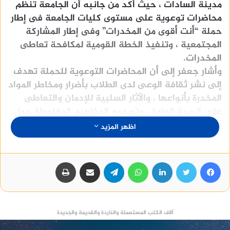
مدينة السادات ، حيث أكد من جانبه أن الجامعة تنظم
محاضرات توعوية على مستوى كليات الجامعة فى إطار
حملة “أنت أقوى من المخدرات” وفى إطار المشاركة
المجتمعية ، وتنفيذ الخطة القومية لمكافحة تعاطى
المخدرات.
وأشار جعفر إلى أن المحاضرات التوعوية للحملة تهدف
إلى نشر ثقافة الوعى لدى الطلاب بأضرار ومخاطر المواد
المخدرة بأنواعها ، والآثار السلبية للإدمان والتعاطى
على الصحة العامة ، وتصحيح المفاهيم المغلوطة حول
المخدرات ، وتزويد الطلبة بالمهارات التى تمكنهم من
اظهر المزيد
مواجهة مخاطر التعاطى ، بما يساهم في بناء طالب
نافع للمجتمع والوطن.
فيسبوك
تويتر
لينكدإن
واتساب
تيلقرام
مشاركة عبر البريد
طباعة
آلاف الكتب المستعملة والناردة والقديمة والجديدة