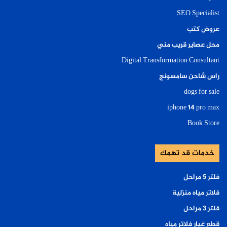
SEO Specialist
عروض كتب
محل عصاير قريب مني
Digital Transformation Consultant
راس شاحن سامسونج
dogs for sale
iphone 14 pro max
Book Store
خدمات قد تهمك
فلتر ٥ مراحل
فلاتر مياه منزلية
فلتر ٣ مراحل
قطع غيار فلاتر مياه