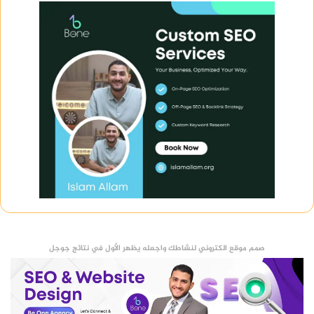
صمم موقع الكتروني لنشاطك واجعله يظهر الأول في نتائج جوجل