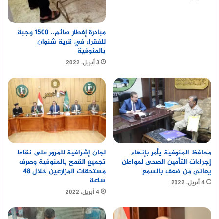
مبادرة إفطار صائم.. 1500 وجبة
للفقراء في قرية شنوان
منصة وساطة لبيع العقارات مجانا
بالمنوفية
3 أبريل، 2022
محافظ المنوفية يأمر بإنهاء
لجان إشرافية للمرور على نقاط
إجراءات التأمين الصحى لمواطن
تجميع القمح بالمنوفية وصرف
يعانى من ضعف بالسمع
مستحقات المزارعين خلال 48
ساعة
4 أبريل، 2022
4 أبريل، 2022