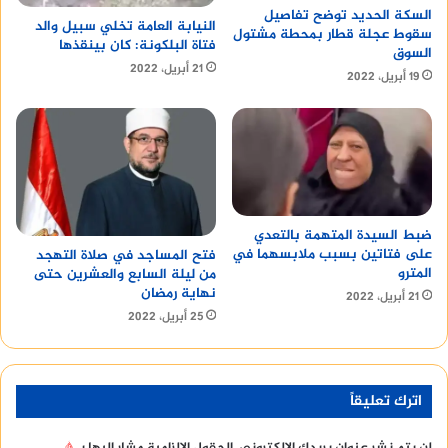
السكة الحديد توضح تفاصيل
النيابة العامة تخلي سبيل والد
سقوط عجلة قطار بمحطة مشتول
فتاة البلكونة: كان بينقذها
السوق
21 أبريل، 2022
19 أبريل، 2022
ضبط السيدة المتهمة بالتعدي
على فتاتين بسبب ملابسهما في
فتح المساجد في صلاة التهجد
المترو
من ليلة السابع والعشرين حتى
نهاية رمضان
21 أبريل، 2022
25 أبريل، 2022
اترك تعليقاً
لن يتم نشر عنوان بريدك الإلكتروني.
الحقول الإلزامية مشار إليها بـ
*