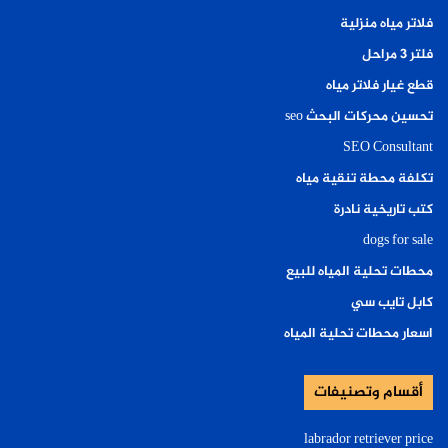
فلاتر مياه منزلية
فلتر ٣ مراحل
قطع غيار فلاتر مياه
تحسين محركات البحث seo
SEO Consultant
تكلفة محطة تنقية مياه
كتب تاريخية نادرة
dogs for sale
محطات تحلية المياه للبيع
كابل تايب سي
اسعار محطات تحلية المياه
أقسام وتصنيفات
labrador retriever price