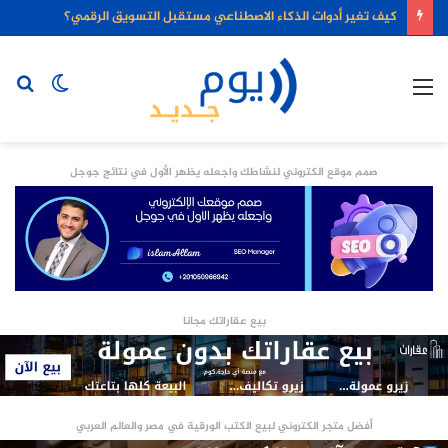
كيف تغير أدوات الذكاء الاصطناعي مستقبل التسويق الرقمي؟
القائمة
الوضع
بح
المظلم
عن
صمم موقع الكتروني لنشاطك واجعله يظهر الأول في نتائج جوجل
بيع عقاراتك مجانا
أفضل متجر الكتروني لبيع الكتب الورقية في مصر والعالم العربي