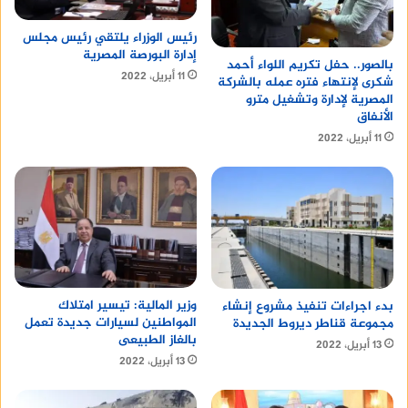
رئيس الوزراء يلتقي رئيس مجلس
إدارة البورصة المصرية
بالصور.. حفل تكريم اللواء أحمد
11 أبريل، 2022
شكرى لإنتهاء فتره عمله بالشركة
المصرية لإدارة وتشغيل مترو
الأنفاق
11 أبريل، 2022
وزير المالية: تيسير امتلاك
بدء اجراءات تنفيذ مشروع إنشاء
المواطنين لسيارات جديدة تعمل
مجموعة قناطر ديروط الجديدة
بالغاز الطبيعى
13 أبريل، 2022
13 أبريل، 2022