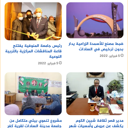
ضبط مصنع للأسمدة الزراعية يدار
رئيس جامعة المنوفية يفتتح
بدون ترخيص في السادات
قاعة المناقشات المركزية بالتربية
5 فبراير، 2022
النوعية
5 فبراير، 2022
مدير قصر ثقافة شبين الكوم
مشروع تنموي بيئي متكامل من
يكشف عن عروض وأمسيات شهر
جامعة مدينة السادات لقرية كفر