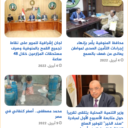
محافظ المنوفية يأمر بإنهاء
لجان إشرافية للمرور على نقاط
إجراءات التأمين الصحى لمواطن
تجميع القمح بالمنوفية وصرف
يعانى من ضعف بالسمع
مستحقات المزارعين خلال 48
ساعة
4 أبريل، 2022
4 أبريل، 2022
محمد مصطفى.. أصغر كنفاني في
وزير التنمية المحلية يتلقى تقريراً
مصر
حول متابعة الأسبوع الأول لمبادرة
“سند الخير” لتوفير السلع
9 أبريل، 2022