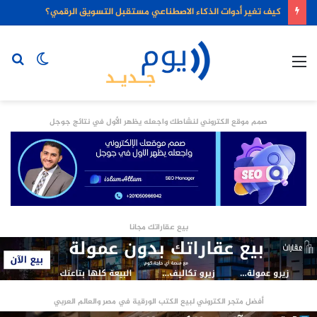
كيف تغير أدوات الذكاء الاصطناعي مستقبل التسويق الرقمي؟
القائمة
الوضع
بح
المظلم
عن
صمم موقع الكتروني لنشاطك واجعله يظهر الأول في نتائج جوجل
بيع عقاراتك مجانا
أفضل متجر الكتروني لبيع الكتب الورقية في مصر والعالم العربي