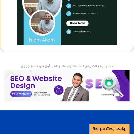
صمم موقع الكتروني لنشاطك واجعله يظهر الأول في نتائج جوجل
روابط بحث سريعة