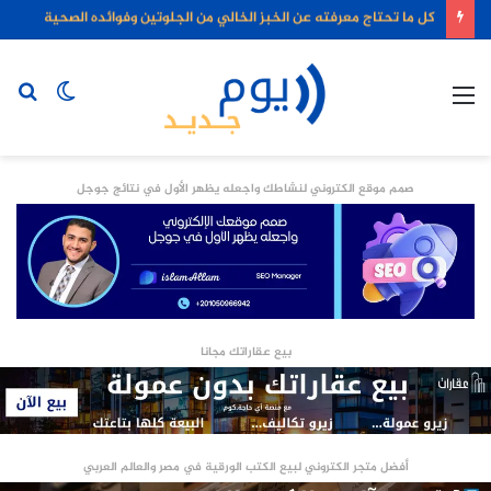
كل ما تحتاج معرفته عن الخبز الخالي من الجلوتين وفوائده الصحية
القائمة
الوضع
بح
المظلم
عن
صمم موقع الكتروني لنشاطك واجعله يظهر الأول في نتائج جوجل
بيع عقاراتك مجانا
أفضل متجر الكتروني لبيع الكتب الورقية في مصر والعالم العربي