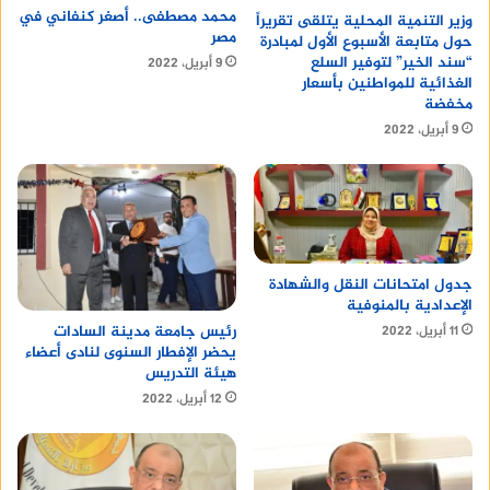
محمد مصطفى.. أصغر كنفاني في
وزير التنمية المحلية يتلقى تقريراً
مصر
حول متابعة الأسبوع الأول لمبادرة
“سند الخير” لتوفير السلع
9 أبريل، 2022
الغذائية للمواطنين بأسعار
مخفضة
9 أبريل، 2022
جدول امتحانات النقل والشهادة
الإعدادية بالمنوفية
رئيس جامعة مدينة السادات
11 أبريل، 2022
يحضر الإفطار السنوى لنادى أعضاء
هيئة التدريس
12 أبريل، 2022