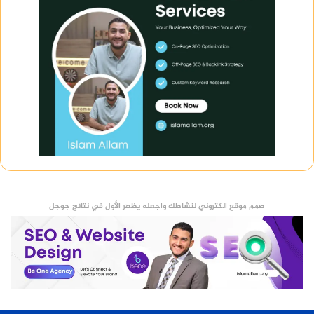
صمم موقع الكتروني لنشاطك واجعله يظهر الأول في نتائج جوجل