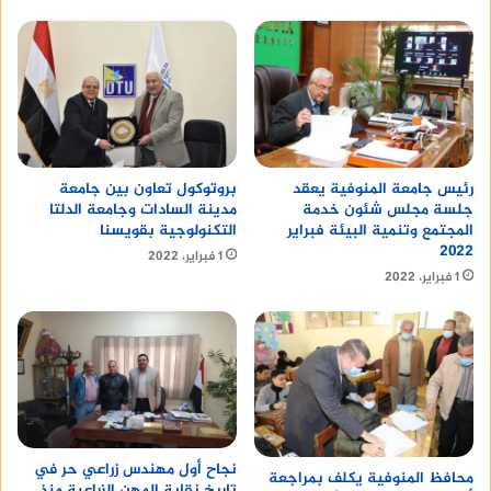
رئيس جامعة المنوفية يعقد
بروتوكول تعاون بين جامعة
جلسة مجلس شئون خدمة
مدينة السادات وجامعة الدلتا
المجتمع وتنمية البيئة فبراير
التكنولوجية بقويسنا
٢٠٢٢
1 فبراير، 2022
1 فبراير، 2022
نجاح أول مهندس زراعي حر في
محافظ المنوفية يكلف بمراجعة
تاريخ نقابة المهن الزراعية منذ