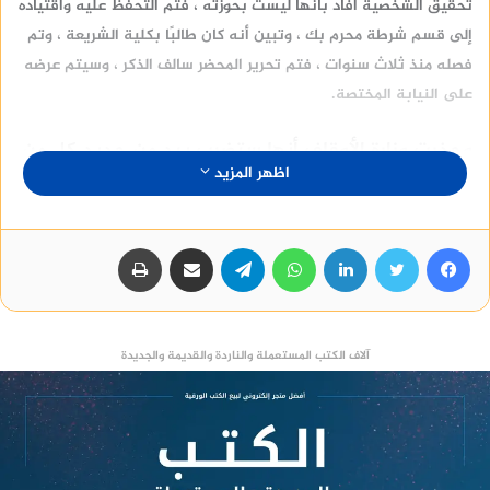
تحقيق الشخصية أفاد بأنها ليست بحوزته ، فتم التحفظ عليه واقتياده
إلى قسم شرطة محرم بك ، وتبين أنه كان طالبًا بكلية الشريعة ، وتم
فصله منذ ثلاث سنوات ، فتم تحرير المحضر سالف الذكر ، وسيتم عرضه
على النيابة المختصة.
وحذرت وزارة الأوقاف أنها ستضرب بيد من حديد كل من
اظهر المزيد
تسول له نفسه انتحال صفة إمام أو خطيب أو مفتش
بالأوقاف ، وستتخذ ضده الإجراءات القانونية اللازمة.
فيسبوك
تويتر
لينكدإن
واتساب
تيلقرام
مشاركة عبر البريد
طباعة
اقرأ ايضا من خلال موقع
أي حاجة.كوم
:
حاجات العروسة
و
حاجات بتضحك
و
حاجات بنات
منصة وساطة لبيع العقارات مجانا
آلاف الكتب المستعملة والناردة والقديمة والجديدة