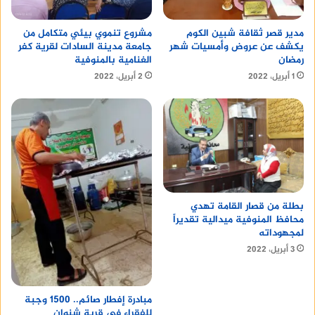
مدير قصر ثقافة شبين الكوم
مشروع تنموي بيئي متكامل من
يكشف عن عروض وأمسيات شهر
جامعة مدينة السادات لقرية كفر
رمضان
الغنامية بالمنوفية
1 أبريل، 2022
2 أبريل، 2022
بطلة من قصار القامة تهدي
محافظ المنوفية ميدالية تقديراً
لمجهوداته
3 أبريل، 2022
مبادرة إفطار صائم.. 1500 وجبة
للفقراء في قرية شنوان