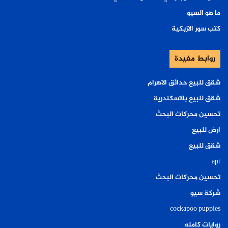
ما هو السيو
كتب سور الازبكية
روابط مفيدة
شقق للبيع حدائق الاهرام
شقق للبيع بالاسكندرية
تحسين محركات البحث
ارض للبيع
شقق للبيع
apt
تحسين محركات البحث
شركة سيو
cockapoo puppies
روايات كامله