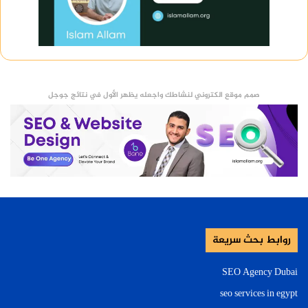
صمم موقع الكتروني لنشاطك واجعله يظهر الأول في نتائج جوجل
روابط بحث سريعة
SEO Agency Dubai
seo services in egypt