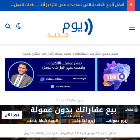
أفضل أنواع الأطعمة التي تساعدك على التركيز أثناء ساعات العمل الطويلة
القائمة
الوضع
بح
المظلم
عن
صمم موقع الكتروني لنشاطك واجعله يظهر الأول في نتائج جوجل
بيع عقاراتك مجانا
أفضل متجر الكتروني لبيع الكتب الورقية في مصر والعالم العربي