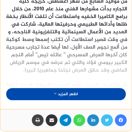
من مواليد السابع من شهر أغسطس، خريجه كليه
التجاره بدأت مشوارها الفني منذ عام ٢٠١٠، من خلال
برامج الكاميرا الخفيه واستطاعت أن تلفت الأنظار بخفة
ظلها وأدائها الطبيعي وحرفيتها العالية، شاركت في
العديد من الأعمال السينمائية والتلفزيونية الناجحه، و
في وقت قصير استطاعت أن تكتب إسمها وسط كوكبة
من ألمع نجوم الصف الأول، لها أيضا عدة تجارب مسرحية
كان آخرها العرض المسرحي ” عائله تيس” أمام النجم
الكبير بيومي فؤاد والتي تم عرضه في موسم الرياض
الماضي وقد حقق العرض نجاحا جماهيريا كبيرا.
شيماء سيف اتبعت منهج كوميديا الموقف البعيد تماما
عن الابتذال وإلقاء الافيهات، ولم تقدم أي تنازلات
اظهر المزيد
لتدخل عالم النجوم والشهرة، ولم تستغل وزنها في
العمل أو تنحصر في أدوار معينة، ولكن علي العكس
فيسبوك
تويتر
لينكدإن
واتساب
تيلقرام
مشاركة عبر البريد
طباعة
تماما ظهرت شيماء سيف دائما المرأه الواثقة من نفسها
القادرة على إضحاك المشاهد بمجرد ظهورها فقط على
الشاشة دون أن تنطق كلمة واحدة ، وهذا بسبب