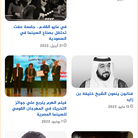
_ مسرحية: ون أو ون: عام ٢٠١٩
_ عائلة تيس: ٢٠٢١
كما قدمت في الاذاعه:
في مايو القادم.. جامعة عفت
تحتفل بصناع السينما في
_ مسلسل إذاعي:مين معايا: عام ٢٠١٦
السعودية
_ مسلسل إذاعي: عام شيف على بياض:عام ٢٠١٧
21 أبريل، 2022
_ مسلسل إذاعي:الكابو: عام ٢٠١٨
فنانون ينعون الشيخ خليفة بن
زايد
فيلم الهرم يتربع علي جوائز
13 مايو، 2022
التحريك في المهرجان القومي
للسينما المصرية
1 يونيو، 2022