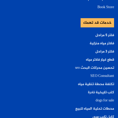
Book Store
خدمات قد تهمك
فلتر ٥ مراحل
فلاتر مياه منزلية
فلتر ٣ مراحل
قطع غيار فلاتر مياه
تحسين محركات البحث seo
SEO Consultant
تكلفة محطة تنقية مياه
كتب تاريخية نادرة
dogs for sale
محطات تحلية المياه للبيع
كابل تايب سي