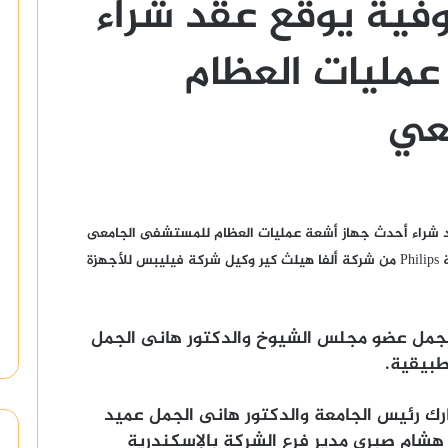
فية يوقع عقد شراء
عمليات العظام
عي
ود شراء أحدث جهاز أشعة عمليات العظام للمستشفى الجامعى
عبارة عن جهاز Mobile C-arms موديل BBVectra ماركة Philips من شركة ألفا هيلث كير وكيل شركة فيليبس للأجهزة
الجمل عضو مجلس الشيوخ والدكتور هانى الجمل
طبيقية.
ارك رئيس الجامعة والدكتور هانى الجمل عميد
 هشام صبرى مدير فرع الشركة بالإسكندرية