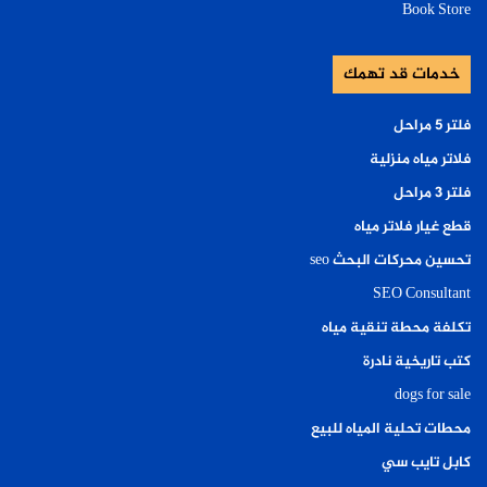
Book Store
خدمات قد تهمك
فلتر ٥ مراحل
فلاتر مياه منزلية
فلتر ٣ مراحل
قطع غيار فلاتر مياه
تحسين محركات البحث seo
SEO Consultant
تكلفة محطة تنقية مياه
كتب تاريخية نادرة
dogs for sale
محطات تحلية المياه للبيع
كابل تايب سي