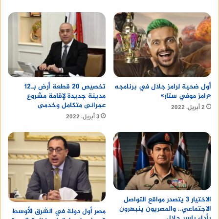
أول ضحية لرامز جلال في برنامجه
تخصيص 20 قطعة أرض بـ12
«رامز موفي ستار»
مدينة جديدة لإقامة مشروع
عمرانى متكامل وخدمى
2 أبريل، 2022
3 أبريل، 2022
الاختيار 3 يتصدر مواقع التواصل
الاجتماعي.. والمصريون ينبهرون
مصر أول دولة في الشرق الأوسط
بأداء ياسر جلال