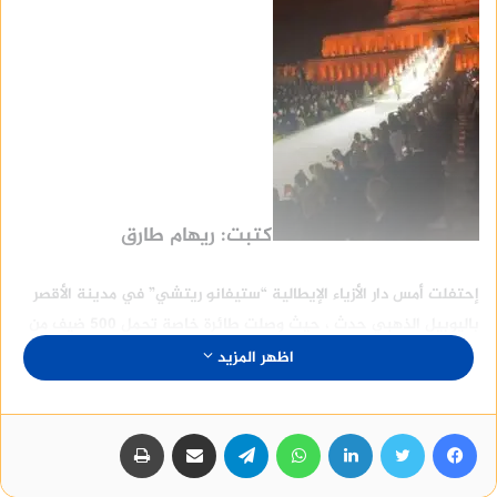
كتبت: ريهام طارق
إحتفلت أمس دار الأزياء الإيطالية “ستيفانو ريتشي” في مدينة الأقصر
باليوبيل الذهبي حدث ، حيث وصلت طائرة خاصة تحمل ‏500 ضيف من
أغنى رجال الأعمال العالم لحضور عرض الأزياء بساحة أمنحتب الثالث
اظهر المزيد
الكبرى بمعبد الأقصر
فيسبوك
تويتر
لينكدإن
واتساب
تيلقرام
مشاركة عبر البريد
طباعة