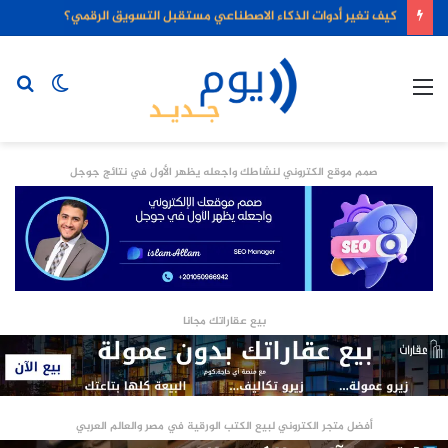
كيف تغير أدوات الذكاء الاصطناعي مستقبل التسويق الرقمي؟
القائمة
الوضع
بح
المظلم
عن
صمم موقع الكتروني لنشاطك واجعله يظهر الأول في نتائج جوجل
بيع عقاراتك مجانا
أفضل متجر الكتروني لبيع الكتب الورقية في مصر والعالم العربي