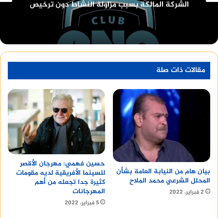
افلام السينما واعلى ايرادات السينما المصرية
مقالات ذات صلة
حسين فهمي: مهرجان الأقصر
بيان هام من النيابة العامة بشأن
للسينما الأفريقية لديه مقومات
المحلل الشرعي محمد الملاح
كثيرة جدا تجعله من أهم
المهرجانات
2 فبراير، 2022
5 فبراير، 2022