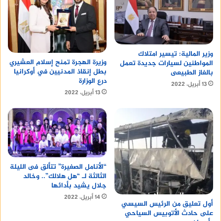
وزير المالية: تيسير امتلاك
وزيرة الهجرة تمنح إسلام العشيري
المواطنين لسيارات جديدة تعمل
بطل إنقاذ المدنيين في أوكرانيا
بالغاز الطبيعى
درع الوزارة
13 أبريل، 2022
13 أبريل، 2022
“الأنامل الصغيرة” تتألق فى الليلة
الثالثة لـ “هل هلالك”.. وخالد
جلال يشيد بأدائها
14 أبريل، 2022
أول تعليق من الرئيس السيسي
على حادث الأتوبيس السياحي