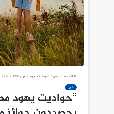
الرئيسية
/
فن
/
“حواديت يهود مصر” و”لا تنام “و”لمحة” يحصددون جوا
فن
“حواديت يهود مصر”