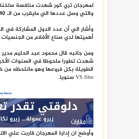
لمهرجان تري كور شهدت منافسة ساخنة ب
والتي وصل عددها الي مايقرب من الـ 40 فيلم تميزت بموضوعاتها وقضاياها المختلفة.
وأشار الي أن عدد الدول المشاركة في ال
أهميتها لدي صناع الأفلام من الجنسيات 
ومن جانبه قال محمود عبد الحليم مدير م
شهدت تطورا ملحوظا في السنوات الأخيرة
الطويلة بكل فروعها وهو مانلحظه من خل
VS film سنويا.
منصة وسا
وأوضح ان إدارة المهرجان قاربت علي الان