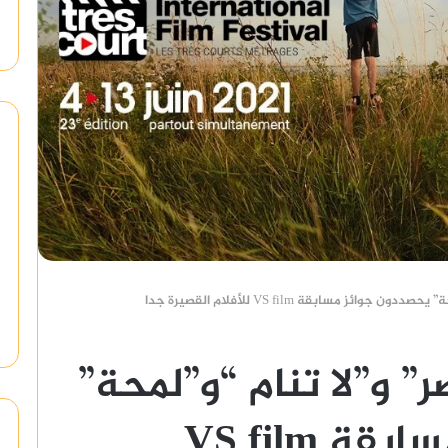
ئز مسابقة VS film للأفلام القصيرة جدا
 و”لا تنام “و”لمحة”
يحصددون جوائز مسابقة VS film