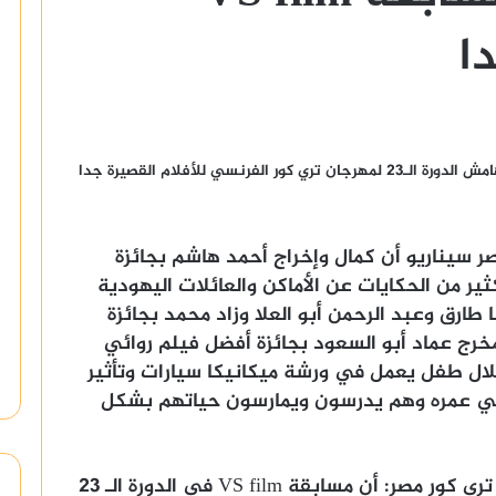
ا
أعلنت لجنة تحكيم مسابقة VS film المقامة علي هامش الدورة الـ23 لمهرجان تري كور الفرنسي للأفلام القصيرة جدا
ر سيناريو أن كمال وإخراج أحمد هاشم بجائزة
ر من الحكايات عن الأماكن والعائلات اليهودية
ا طارق وعبد الرحمن أبو العلا وزاد محمد بجائزة
مخرج عماد أبو السعود بجائزة أفضل فيلم روائي
خلال طفل يعمل في ورشة ميكانيكا سيارات وتأثير
في عمره وهم يدرسون ويمارسون حياتهم بشكل
وقال الدكتور أسامة أو نار رئيس مهرجان تري كور مصر: أن مسابقة VS film في الدورة الـ 23