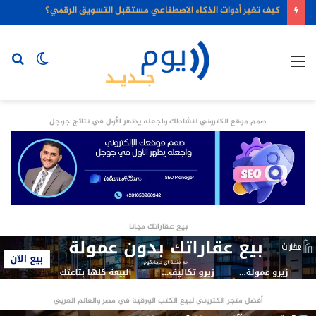
كيف تغير أدوات الذكاء الاصطناعي مستقبل التسويق الرقمي؟
القائمة
الوضع
بح
المظلم
عن
صمم موقع الكتروني لنشاطك واجعله يظهر الأول في نتائج جوجل
بيع عقاراتك مجانا
أفضل متجر الكتروني لبيع الكتب الورقية في مصر والعالم العربي