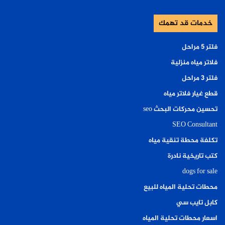
خدمات قد تهمك
فلتر ٥ مراحل
فلاتر مياه منزلية
فلتر ٣ مراحل
قطع غيار فلاتر مياه
تحسين محركات البحث seo
SEO Consultant
تكلفة محطة تنقية مياه
كتب تاريخية نادرة
dogs for sale
محطات تحلية المياه للبيع
كابل تايب سي
اسعار محطات تحلية المياه