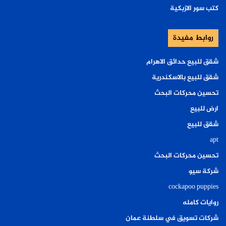
كتب سور الازبكية
روابط مفيدة
شقق للبيع حدائق الاهرام
شقق للبيع بالاسكندرية
تحسين محركات البحث
ارض للبيع
شقق للبيع
apt
تحسين محركات البحث
شركة سيو
cockapoo puppies
روايات كامله
شركات تسويق في سلطنة عمان