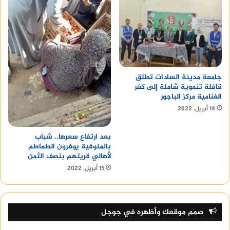
جامعة مدينة السادات تطلق
قافلة تنموية شاملة إلى كفر
الغنامية مركز الباجور
14 أبريل، 2022
بعد ارتفاع سعرها.. شباب
بالمنوفية يوفرون الطماطم
لأهالي قريتهم بنصف الثمن
15 أبريل، 2022
صمم موقعك وأظهره في جوجل