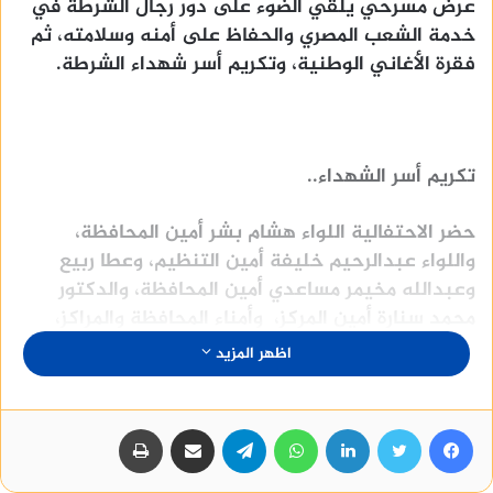
عرض مسرحي يلقي الضوء على دور رجال الشرطة في
خدمة الشعب المصري والحفاظ على أمنه وسلامته، ثم
فقرة الأغاني الوطنية، وتكريم أسر شهداء الشرطة.
تكريم أسر الشهداء..
حضر الاحتفالية اللواء هشام بشر أمين المحافظة،
واللواء عبدالرحيم خليفة أمين التنظيم، وعطا ربيع
وعبدالله مخيمر مساعدي أمين المحافظة، والدكتور
محمد سنارة أمين المركز، وأمناء المحافظة والمراكز،
وعدد من الشخصيات العامة والرموز الدينية والشعبية
اظهر المزيد
بالمركز وذلك فى إطار إحتفالات حزب حماة الوطن بعيد
الشرطة وتكريم أسر الشهداء الذين ضحوا بأنفسهم من
فيسبوك
تويتر
لينكدإن
واتساب
أجل الحفاظ على أمن الوطن.
تيلقرام
مشاركة عبر البريد
طباعة