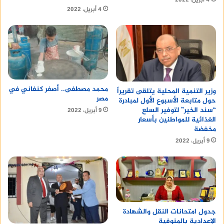
4 أبريل، 2022
4 أبريل، 2022
محمد مصطفى.. أصغر كنفاني في
وزير التنمية المحلية يتلقى تقريراً
مصر
حول متابعة الأسبوع الأول لمبادرة
“سند الخير” لتوفير السلع
9 أبريل، 2022
الغذائية للمواطنين بأسعار
مخفضة
9 أبريل، 2022
جدول امتحانات النقل والشهادة
الإعدادية بالمنوفية