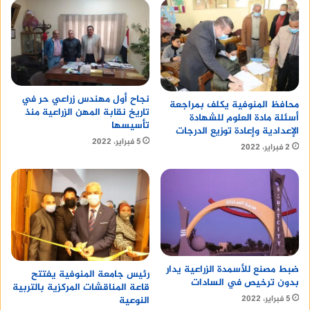
نجاح أول مهندس زراعي حر في
محافظ المنوفية يكلف بمراجعة
تاريخ نقابة المهن الزراعية منذ
أسئلة مادة العلوم للشهادة
تأسيسها
الإعدادية وإعادة توزيع الدرجات
5 فبراير، 2022
2 فبراير، 2022
ضبط مصنع للأسمدة الزراعية يدار
رئيس جامعة المنوفية يفتتح
بدون ترخيص في السادات
قاعة المناقشات المركزية بالتربية
5 فبراير، 2022
النوعية