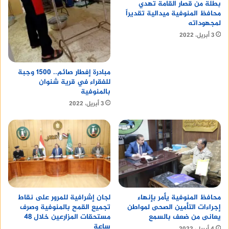
بطلة من قصار القامة تهدي
محافظ المنوفية ميدالية تقديراً
لمجهوداته
3 أبريل، 2022
مبادرة إفطار صائم.. 1500 وجبة
للفقراء في قرية شنوان
بالمنوفية
3 أبريل، 2022
محافظ المنوفية يأمر بإنهاء
لجان إشرافية للمرور على نقاط
إجراءات التأمين الصحى لمواطن
تجميع القمح بالمنوفية وصرف
يعانى من ضعف بالسمع
مستحقات المزارعين خلال 48
ساعة