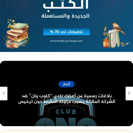
للوزارة (moe.gov.eg)، وللإبلاغ عن أي شائعات أو
معلومات مغلوطة يرجى الإرسال على أرقام الواتس آب
التابعة للمركز الإعلامي لمجلس الوزراء (01155508688
-01155508851) على مدى 24 ساعة طوال أيام الأسبوع،
أو عبر البريد الإلكتروني (rumors@idsc.net.eg).
أخبار
قانون البناء الموحد الجديد وعدد الأدوار المسموح
بها