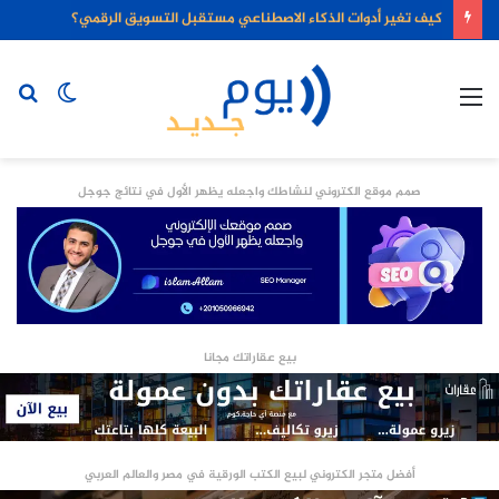
كيف تغير أدوات الذكاء الاصطناعي مستقبل التسويق الرقمي؟
القائمة
الوضع
بح
المظلم
عن
صمم موقع الكتروني لنشاطك واجعله يظهر الأول في نتائج جوجل
بيع عقاراتك مجانا
أفضل متجر الكتروني لبيع الكتب الورقية في مصر والعالم العربي