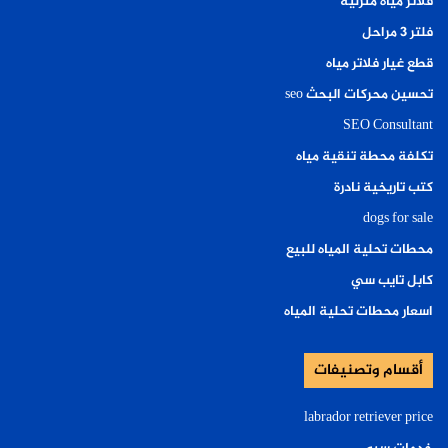
فلاتر مياه منزلية
فلتر ٣ مراحل
قطع غيار فلاتر مياه
تحسين محركات البحث seo
SEO Consultant
تكلفة محطة تنقية مياه
كتب تاريخية نادرة
dogs for sale
محطات تحلية المياه للبيع
كابل تايب سي
اسعار محطات تحلية المياه
أقسام وتصنيفات
labrador retriever price