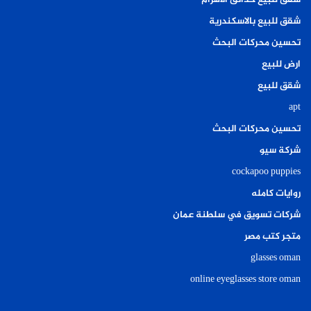
شقق للبيع حدائق الاهرام
شقق للبيع بالاسكندرية
تحسين محركات البحث
ارض للبيع
شقق للبيع
apt
تحسين محركات البحث
شركة سيو
cockapoo puppies
روايات كامله
شركات تسويق في سلطنة عمان
متجر كتب مصر
glasses oman
online eyeglasses store oman