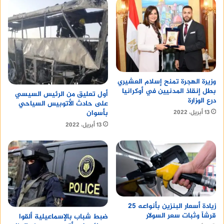
وزيرة الهجرة تمنح إسلام العشيري
بطل إنقاذ المدنيين في أوكرانيا
أول تعليق من الرئيس السيسي
درع الوزارة
على حادث الأتوبيس السياحي
بأسوان
13 أبريل، 2022
13 أبريل، 2022
زيادة أسعار البنزين بأنواعه 25
قرشاً وثبات سعر السولار
ضبط شباب بالإسماعيلية ألقوا