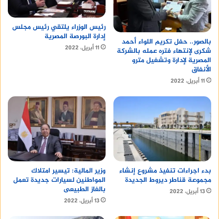
رئيس الوزراء يلتقي رئيس مجلس
إدارة البورصة المصرية
بالصور.. حفل تكريم اللواء أحمد
11 أبريل، 2022
شكرى لإنتهاء فتره عمله بالشركة
المصرية لإدارة وتشغيل مترو
الأنفاق
11 أبريل، 2022
وزير المالية: تيسير امتلاك
بدء اجراءات تنفيذ مشروع إنشاء
المواطنين لسيارات جديدة تعمل
مجموعة قناطر ديروط الجديدة
بالغاز الطبيعى
13 أبريل، 2022
13 أبريل، 2022