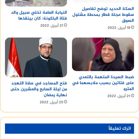
السكة الحديد توضح تفاصيل
النيابة العامة تخلي سبيل والد
سقوط عجلة قطار بمحطة مشتول
فتاة البلكونة: كان بينقذها
السوق
21 أبريل، 2022
19 أبريل، 2022
ضبط السيدة المتهمة بالتعدي
على فتاتين بسبب ملابسهما في
فتح المساجد في صلاة التهجد
المترو
من ليلة السابع والعشرين حتى
نهاية رمضان
21 أبريل، 2022
25 أبريل، 2022
اترك تعليقاً