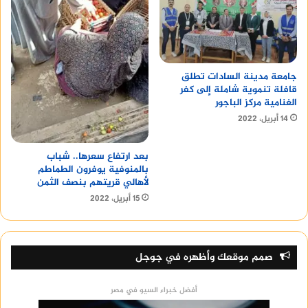
جامعة مدينة السادات تطلق
قافلة تنموية شاملة إلى كفر
الغنامية مركز الباجور
14 أبريل، 2022
بعد ارتفاع سعرها.. شباب
بالمنوفية يوفرون الطماطم
لأهالي قريتهم بنصف الثمن
15 أبريل، 2022
صمم موقعك وأظهره في جوجل
أفضل خبراء السيو في مصر