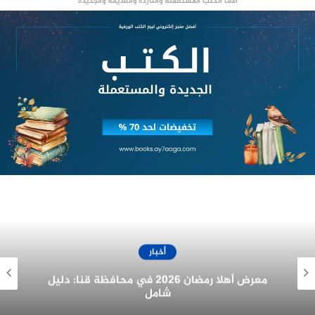
آلاف الكتب المستعملة والناردة والقديمة والجديدة
تم تقسيم محافظة الفيوم إلى 5 مجموعات، كل
مجموعة تضم مدينة وعدد من القرى والنجوع، ويتم
تخفيف الأحمال بالتبادل بين هذه المجموعات.
منصة وساطة لبيع العقارات مجانا
يستعرض موقع
الاول
الجدول التفصيلي لأماكن ومواعيد
تخفيف الأحمال فى محافظة الفيوم
أخبار
استكشف :
دار تشكيل للنشر والتوزيع
غرفة المنيا التجارية تُهنئ الرئيس السيسي
بمناسبة الولاية الجديدة
مجموعة 1