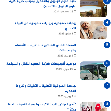
كلية علوم البترول والتعدين ومرتب خريج كلية
علوم البترول والتعدين
26 ديسمبر، 2024
روايات صعيديه وروايات صعيدية عن الزواج
الاجباري
3 يناير، 2025
المعهد الفني للفنادق بالمطرية .. الأقسام
والمصروفات
2 يوليو، 2023
مواعيد أتوبيسات شركة الصعيد للنقل والسياحة
29 أبريل، 2023
جامعة المنوفية الأهلية .. الكليات وشروط
التقديم
2 يوليو، 2023
“أهم اعراض الايدز الاكيده وكيفية التعرف عليها
مبكرًا”