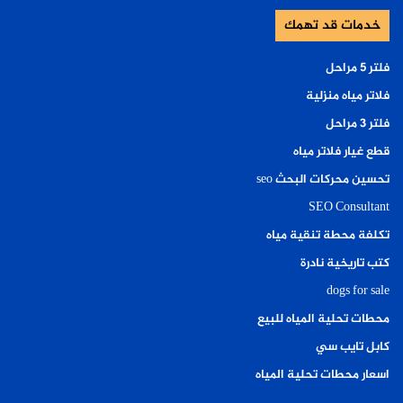
خدمات قد تهمك
فلتر ٥ مراحل
فلاتر مياه منزلية
فلتر ٣ مراحل
قطع غيار فلاتر مياه
تحسين محركات البحث seo
SEO Consultant
تكلفة محطة تنقية مياه
كتب تاريخية نادرة
dogs for sale
محطات تحلية المياه للبيع
كابل تايب سي
اسعار محطات تحلية المياه