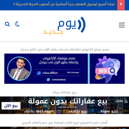
لماذا أصبح توصيل الطعام جزءًا أساسيًا من أسلوب الحياة الحديثة؟
القائمة
الوضع
بح
المظلم
عن
صمم موقع الكتروني لنشاطك واجعله يظهر الأول في نتائج جوجل
بيع عقاراتك مجانا
أفضل متجر الكتروني لبيع الكتب الورقية في مصر والعالم العربي