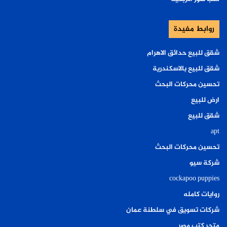
روابط مفيدة
شقق للبيع حدائق الاهرام
شقق للبيع بالاسكندرية
تحسين محركات البحث
ارض للبيع
شقق للبيع
apt
تحسين محركات البحث
شركة سيو
cockapoo puppies
روايات كامله
شركات تسويق في سلطنة عمان
متجر كتب مصر