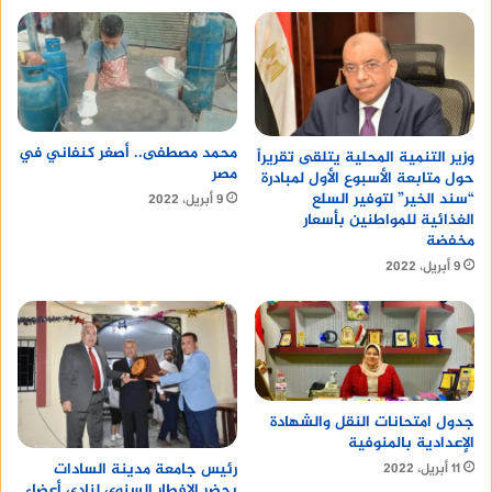
محمد مصطفى.. أصغر كنفاني في
وزير التنمية المحلية يتلقى تقريراً
مصر
حول متابعة الأسبوع الأول لمبادرة
“سند الخير” لتوفير السلع
9 أبريل، 2022
الغذائية للمواطنين بأسعار
مخفضة
9 أبريل، 2022
جدول امتحانات النقل والشهادة
الإعدادية بالمنوفية
رئيس جامعة مدينة السادات
11 أبريل، 2022
يحضر الإفطار السنوى لنادى أعضاء