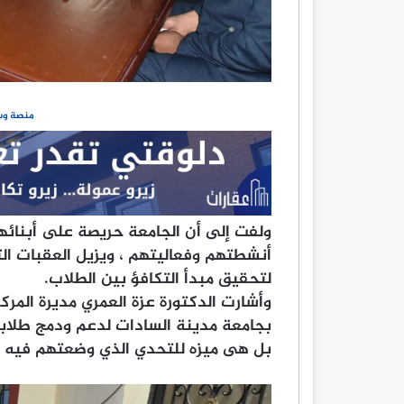
منصة وسا
ولفت إلى أن الجامعة حريصة على أبنائها
أنشطتهم وفعاليتهم ، ويزيل العقبات ا
لتحقيق مبدأ التكافؤ بين الطلاب.
وأشارت الدكتورة عزة العمري مديرة المرك
بجامعة مدينة السادات لدعم ودمج طلابها
بل هى ميزه للتحدي الذي وضعتهم فيه ال