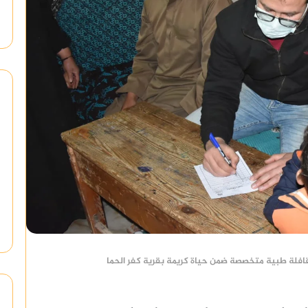
افلة طبية متخصصة ضمن حياة كريمة بقرية كفر الحما