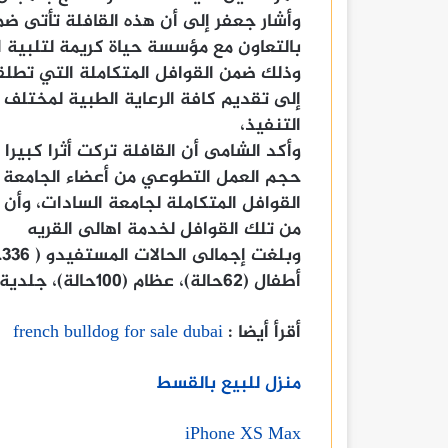
وأشار جعفر إلى أن هذه القافلة تأتى ض
بالتعاون مع مؤسسة حياة كريمة لتلبية اح
وذلك ضمن القوافل المتكاملة التي تطل
إلى تقديم كافة الرعاية الطبية لمختلف
التنفيذ،
وأكد الشامى أن القافلة تركت أثرا كبير
حجم العمل التطوعي من أعضاء الجامعة ا
القوافل المتكاملة لجامعة السادات، وأن ا
من تلك القوافل لخدمة اهالى القريه
وبلغت إجمالى الحالات المستفيدو ( ٣٣٦حالة)
أطفال (٦٢حالة)، عظام (١٠٠حالة)، جلدية (٦٩حالة) ،( رمد ٧٦حالة)، تحاليل ( ٢٩ )
أقرأ أيضا :
french bulldog for sale dubai
منزل للبيع بالقسط
iPhone XS Max