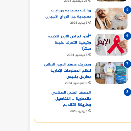
26 ديسمبر، 2024
روايات صعيديه وروايات
صعيدية عن الزواج الاجباري
3 يناير، 2025
“أهم اعراض الايدز الاكيده
وكيفية التعرف عليها
أخبار
مبكرًا”
6 نوفمبر، 2024
14 مايو، 2024
سقوط شاب في بئر بالمنيا: المحافظ يتابع ت
مصاريف معهد العبور العالي
لنظم المعلومات الإدارية
بطريق بلبيس
19 سبتمبر، 2023
المعهد الفني الصناعي
بالمطرية .. التفاصيل
9 مايو، 2024
9 مايو، 2024
9 مايو، 2024
وطريقة التقديم
مسجد الفولي بالمنيا: منارة دينية وتاريخية عريقة
السيدة هيرو السفيرة الأمريكية بالقاهرة تزور المنيا
معرض أهلا رمضان 2024 في المنوفية: أماكن وأسعار السلع
1 يوليو، 2023