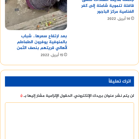
قافلة تنموية شاملة إلى كفر
الغنامية مركز الباجور
14 أبريل، 2022
بعد ارتفاع سعرها.. شباب
بالمنوفية يوفرون الطماطم
لأهالي قريتهم بنصف الثمن
15 أبريل، 2022
اترك تعليقاً
لن يتم نشر عنوان بريدك الإلكتروني.
الحقول الإلزامية مشار إليها بـ
*
ا
ل
ت
ع