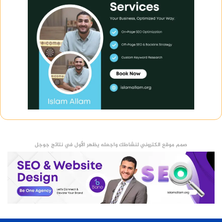
صمم موقع الكتروني لنشاطك واجعله يظهر الأول في نتائج جوجل