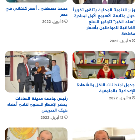
محمد مصطفى.. أصغر كنفاني في
وزير التنمية المحلية يتلقى تقريراً
مصر
حول متابعة الأسبوع الأول لمبادرة
“سند الخير” لتوفير السلع
9 أبريل، 2022
الغذائية للمواطنين بأسعار
مخفضة
9 أبريل، 2022
جدول امتحانات النقل والشهادة
الإعدادية بالمنوفية
رئيس جامعة مدينة السادات
11 أبريل، 2022
يحضر الإفطار السنوى لنادى أعضاء
هيئة التدريس
12 أبريل، 2022