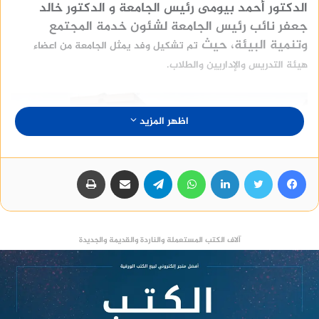
الدكتور أحمد بيومى رئيس الجامعة و الدكتور خالد
جعفر نائب رئيس الجامعة لشئون خدمة المجتمع
وتنمية البيئة، حيث
تم تشكيل وفد يمثل الجامعة من اعضاء
هيئة التدريس والإداريين والطلاب.
اظهر المزيد
فيسبوك
تويتر
لينكدإن
واتساب
تيلقرام
مشاركة عبر البريد
طباعة
آلاف الكتب المستعملة والناردة والقديمة والجديدة