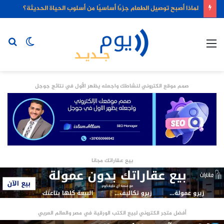
لماذا أصبح توصيل الطعام جزءًا أساسيًا من أسلوب الحياة الحديثة؟
القائمة
الوضع
بح
المظلم
عن
صمم موقع الكتروني لنشاطك واجعله يظهر الأول في نتائج جوجل
بيع عقاراتك مجانا
أفضل متجر الكتروني لبيع الكتب الورقية في مصر والعالم العربي