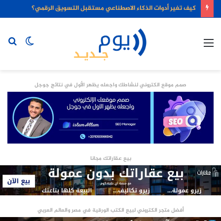
كيف تغير أدوات الذكاء الاصطناعي مستقبل التسويق الرقمي؟
القائمة
الوضع
بح
المظلم
عن
صمم موقع الكتروني لنشاطك واجعله يظهر الأول في نتائج جوجل
بيع عقاراتك مجانا
أفضل متجر الكتروني لبيع الكتب الورقية في مصر والعالم العربي