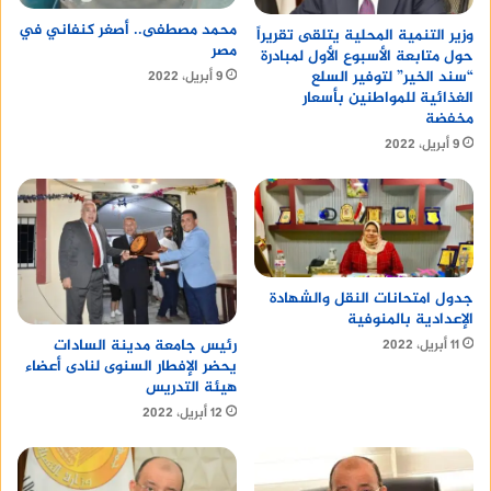
محمد مصطفى.. أصغر كنفاني في
وزير التنمية المحلية يتلقى تقريراً
مصر
حول متابعة الأسبوع الأول لمبادرة
“سند الخير” لتوفير السلع
9 أبريل، 2022
الغذائية للمواطنين بأسعار
مخفضة
9 أبريل، 2022
جدول امتحانات النقل والشهادة
الإعدادية بالمنوفية
رئيس جامعة مدينة السادات
11 أبريل، 2022
يحضر الإفطار السنوى لنادى أعضاء
هيئة التدريس
12 أبريل، 2022