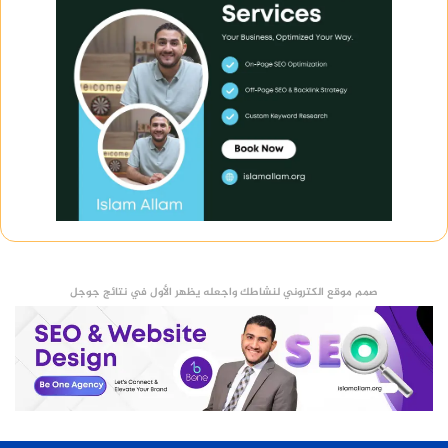
صمم موقع الكتروني لنشاطك واجعله يظهر الأول في نتائج جوجل