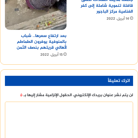
قافلة تنموية شاملة إلى كفر
الغنامية مركز الباجور
14 أبريل، 2022
بعد ارتفاع سعرها.. شباب
بالمنوفية يوفرون الطماطم
لأهالي قريتهم بنصف الثمن
15 أبريل، 2022
اترك تعليقاً
لن يتم نشر عنوان بريدك الإلكتروني.
الحقول الإلزامية مشار إليها بـ
*
ا
ل
ت
ع