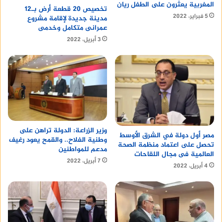
والدولي،والوصول إلى المواصفات القياسية العالمية،
المغربية يعثرون على الطفل ريان
تخصيص 20 قطعة أرض بـ12
كما أكد على أهمية الجامعات التكنولوجية والحرص
5 فبراير، 2022
مدينة جديدة لإقامة مشروع
على أن تكون جامعات ذكية.
عمرانى متكامل وخدمى
3 أبريل، 2022
وزير الزراعة: الدولة تراهن على
مصر أول دولة في الشرق الأوسط
وطنية الفلاح.. والقمح يعود رغيف
تحصل على اعتماد منظمة الصحة
مدعم للمواطنين
العالمية فى مجال اللقاحات
7 أبريل، 2022
4 أبريل، 2022