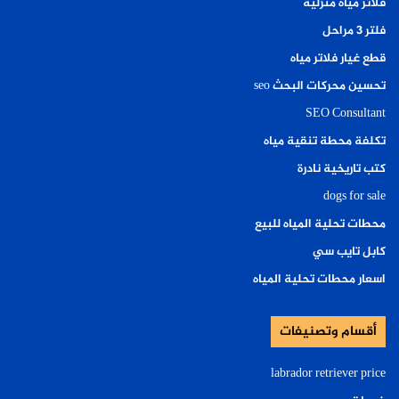
فلاتر مياه منزلية
فلتر ٣ مراحل
قطع غيار فلاتر مياه
تحسين محركات البحث seo
SEO Consultant
تكلفة محطة تنقية مياه
كتب تاريخية نادرة
dogs for sale
محطات تحلية المياه للبيع
كابل تايب سي
اسعار محطات تحلية المياه
أقسام وتصنيفات
labrador retriever price