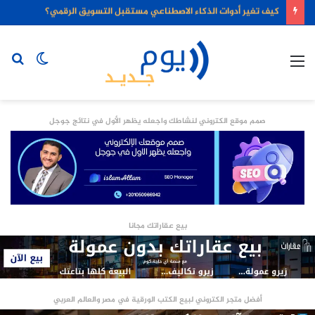
كيف تغير أدوات الذكاء الاصطناعي مستقبل التسويق الرقمي؟
القائمة
الوضع
بح
المظلم
عن
صمم موقع الكتروني لنشاطك واجعله يظهر الأول في نتائج جوجل
بيع عقاراتك مجانا
أفضل متجر الكتروني لبيع الكتب الورقية في مصر والعالم العربي