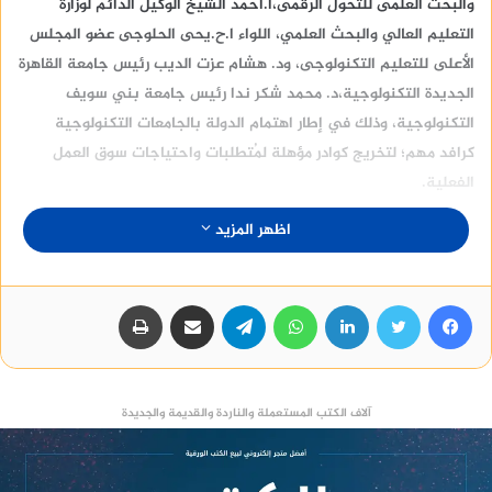
والبحث العلمى للتحول الرقمى،ا.أحمد الشيخ الوكيل الدائم لوزارة
التعليم العالي والبحث العلمي، اللواء ا.ح.يحى الحلوجى عضو المجلس
الأعلى للتعليم التكنولوجى، ود. هشام عزت الديب رئيس جامعة القاهرة
الجديدة التكنولوجية،د. محمد شكر ندا رئيس جامعة بني سويف
التكنولوجية، وذلك في إطار اهتمام الدولة بالجامعات التكنولوجية
كرافد مهم؛ لتخريج كوادر مؤهلة لمُتطلبات واحتياجات سوق العمل
الفعلية.
اظهر المزيد
فيسبوك
تويتر
لينكدإن
واتساب
تيلقرام
مشاركة عبر البريد
طباعة
آلاف الكتب المستعملة والناردة والقديمة والجديدة