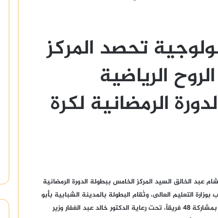
نولوجية تحصد المركز
لروح الرياضية
دورة الرمضانية لكرة
م عبد الخالق السيد المركز الخامس ببطولة الدورة الرمضانية
ب بوزارة التعليم العالى، وتُقام البطولة بالمدينة الشبابية بأبو
قير الإسكندرية فى الفترة من ١٦ إلى ١٩ ابريل الجاري بمشاركة ٤٨ فريقاً، تحت رعاية الدكتور خالد عبد الغفار وزير