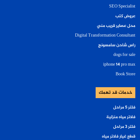
SEO Specialist
عروض كتب
محل عصاير قريب مني
Digital Transformation Consultant
راس شاحن سامسونج
dogs for sale
iphone 14 pro max
Book Store
خدمات قد تهمك
فلتر ٥ مراحل
فلاتر مياه منزلية
فلتر ٣ مراحل
قطع غيار فلاتر مياه