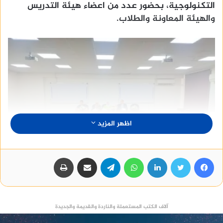
التكنولوجية، بحضور عدد من اعضاء هيئة التدريس
والهيئة المعاونة والطلاب.
اظهر المزيد
فيسبوك
تويتر
لينكدإن
واتساب
تيلقرام
مشاركة عبر البريد
طباعة
آلاف الكتب المستعملة والناردة والقديمة والجديدة
يأتى ذلك فى إطار حرص الجامعة على ربط مخرجات