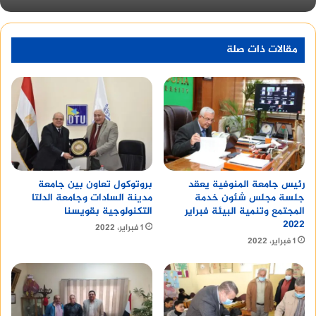
تحويل أفكارهم الإبتكارية إلى فرص استثمارية تنافسية
؛ لتخريج جيل من رواد الأعمال قادر على مسايرة
التطورات التكنولوجية والتقنية وتشجيعه علي التوجه
مقالات ذات صلة
نحو العالمية والمنافسة والتميز ،وصقل شخصية
للمستقبل.
رئيس جامعة المنوفية يعقد
بروتوكول تعاون بين جامعة
جلسة مجلس شئون خدمة
مدينة السادات وجامعة الدلتا
المجتمع وتنمية البيئة فبراير
التكنولوجية بقويسنا
٢٠٢٢
1 فبراير، 2022
1 فبراير، 2022