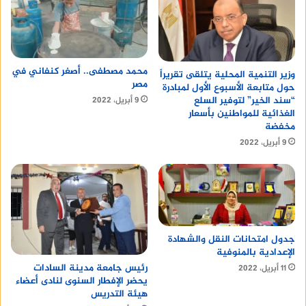
محمد مصطفى.. أصغر كنفاني في
وزير التنمية المحلية يتلقى تقريراً
مصر
حول متابعة الأسبوع الأول لمبادرة
“سند الخير” لتوفير السلع
9 أبريل، 2022
الغذائية للمواطنين بأسعار
مخفضة
9 أبريل، 2022
جدول امتحانات النقل والشهادة
الإعدادية بالمنوفية
رئيس جامعة مدينة السادات
11 أبريل، 2022
يحضر الإفطار السنوى لنادى أعضاء
هيئة التدريس