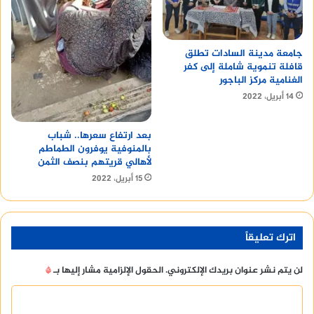
جامعة مدينة السادات تطلق
قافلة تنموية شاملة إلى كفر
الغنامية مركز الباجور
14 أبريل، 2022
بعد ارتفاع سعرها.. شباب
بالمنوفية يوفرون الطماطم
لأهالي قريتهم بنصف الثمن
15 أبريل، 2022
اترك تعليقاً
لن يتم نشر عنوان بريدك الإلكتروني.
الحقول الإلزامية مشار إليها بـ
*
ا