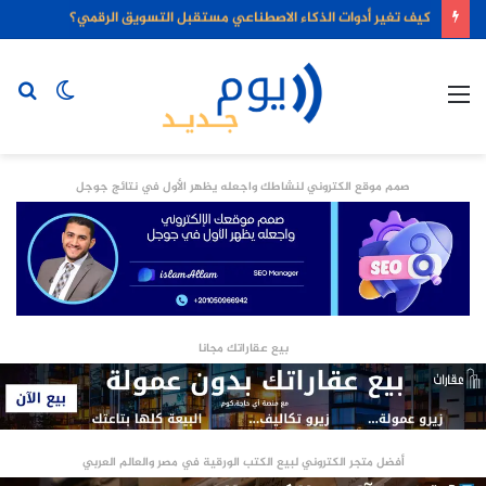
كيف تغير أدوات الذكاء الاصطناعي مستقبل التسويق الرقمي؟
القائمة
الوضع
بح
المظلم
عن
صمم موقع الكتروني لنشاطك واجعله يظهر الأول في نتائج جوجل
بيع عقاراتك مجانا
أفضل متجر الكتروني لبيع الكتب الورقية في مصر والعالم العربي