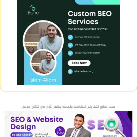
صمم موقع الكتروني لنشاطك واجعله يظهر الأول في نتائج جوجل