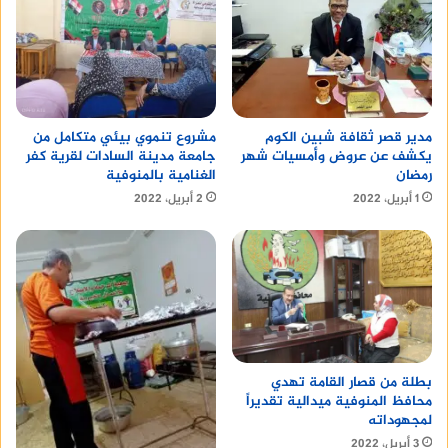
مدير قصر ثقافة شبين الكوم
مشروع تنموي بيئي متكامل من
يكشف عن عروض وأمسيات شهر
جامعة مدينة السادات لقرية كفر
رمضان
الغنامية بالمنوفية
1 أبريل، 2022
2 أبريل، 2022
بطلة من قصار القامة تهدي
محافظ المنوفية ميدالية تقديراً
لمجهوداته
3 أبريل، 2022