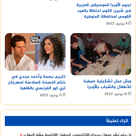
نجوم الأوبرا للموسيقى العربية
فى شبين الكوم احتفالا بالعيد
القومى لمحافظة المنوفية
9 يونيو، 2022
تكريم بسمة وأحمد مجدي في
ورش عمل تشكيلية صيفية
ختام النسخة السادسة لمهرجان
للأطفال والشباب بالأوبرا
تري كور الفرنسي بالقاهرة
12 يونيو، 2022
11 يونيو، 2022
اترك تعليقاً
لن يتم نشر عنوان بريدك الإلكتروني.
الحقول الإلزامية مشار إليها بـ
*