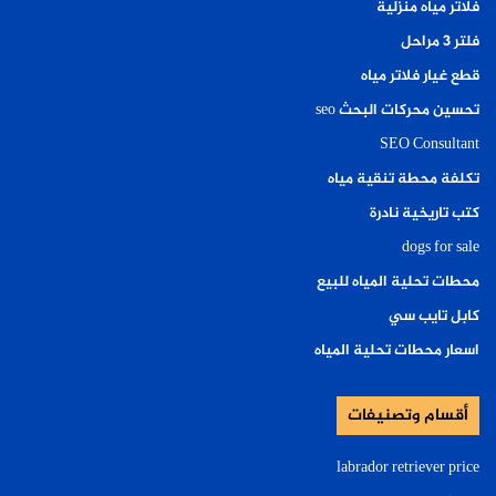
فلاتر مياه منزلية
فلتر ٣ مراحل
قطع غيار فلاتر مياه
تحسين محركات البحث seo
SEO Consultant
تكلفة محطة تنقية مياه
كتب تاريخية نادرة
dogs for sale
محطات تحلية المياه للبيع
كابل تايب سي
اسعار محطات تحلية المياه
أقسام وتصنيفات
labrador retriever price