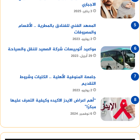
الاجباري
3 يناير، 2025
المعهد الفني للفنادق بالمطرية .. الأقسام
والمصروفات
2 يوليو، 2023
مواعيد أتوبيسات شركة الصعيد للنقل والسياحة
29 أبريل، 2023
جامعة المنوفية الأهلية .. الكليات وشروط
التقديم
2 يوليو، 2023
“أهم اعراض الايدز الاكيده وكيفية التعرف عليها
مبكرًا”
6 نوفمبر، 2024