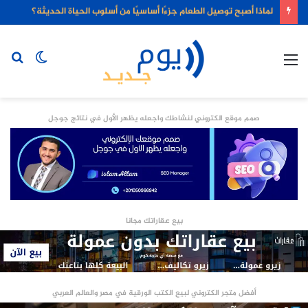
لماذا أصبح توصيل الطعام جزءًا أساسيًا من أسلوب الحياة الحديثة؟
القائمة
الوضع
بح
المظلم
عن
صمم موقع الكتروني لنشاطك واجعله يظهر الأول في نتائج جوجل
بيع عقاراتك مجانا
أفضل متجر الكتروني لبيع الكتب الورقية في مصر والعالم العربي