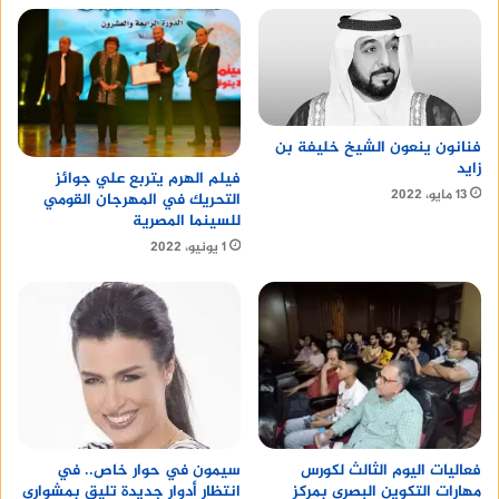
فنانون ينعون الشيخ خليفة بن
زايد
فيلم الهرم يتربع علي جوائز
13 مايو، 2022
التحريك في المهرجان القومي
للسينما المصرية
1 يونيو، 2022
سيمون في حوار خاص.. في
فعاليات اليوم الثالث لكورس
انتظار أدوار جديدة تليق بمشواري
مهارات التكوين البصري بمركز