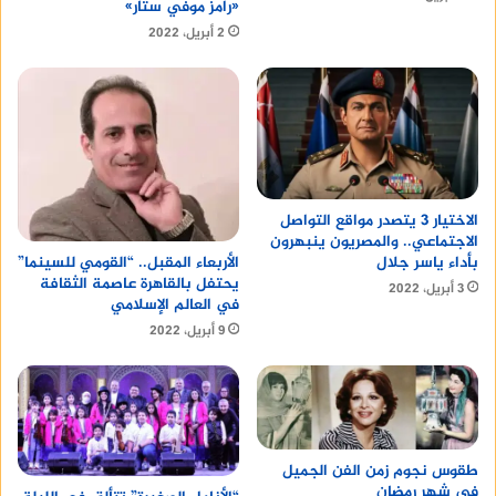
«رامز موفي ستار»
2 أبريل، 2022
الاختيار 3 يتصدر مواقع التواصل
الاجتماعي.. والمصريون ينبهرون
بأداء ياسر جلال
الأربعاء المقبل.. “القومي للسينما”
يحتفل بالقاهرة عاصمة الثقافة
3 أبريل، 2022
في العالم الإسلامي
9 أبريل، 2022
طقوس نجوم زمن الفن الجميل
في شهر رمضان