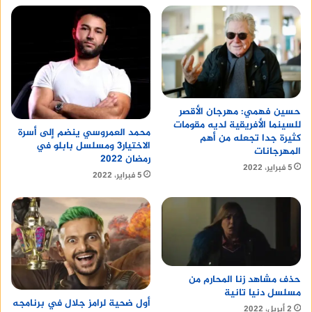
حسين فهمي: مهرجان الأقصر
للسينما الأفريقية لديه مقومات
محمد العمروسي ينضم إلى أسرة
كثيرة جدا تجعله من أهم
الاختيار3 ومسلسل بابلو في
المهرجانات
رمضان 2022
5 فبراير، 2022
5 فبراير، 2022
حذف مشاهد زنا المحارم من
مسلسل دنيا تانية
أول ضحية لرامز جلال في برنامجه
2 أبريل، 2022