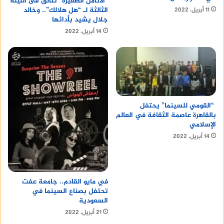
“الأنامل الصغيرة” تتألق فى الليلة
الثالثة لـ “هل هلالك”.. وخالد
11 أبريل، 2022
جلال يشيد بأدائها
14 أبريل، 2022
“القومي للسينما” يحتفل
بالقاهرة عاصمة الثقافة في العالم
الإسلامي
14 أبريل، 2022
في مايو القادم.. جامعة عفت
تحتفل بصناع السينما في
السعودية
21 أبريل، 2022