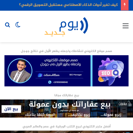
كيف تغير أدوات الذكاء الاصطناعي مستقبل التسويق الرقمي؟
القائمة
الوضع
بح
المظلم
عن
صمم موقع الكتروني لنشاطك واجعله يظهر الأول في نتائج جوجل
بيع عقاراتك مجانا
أفضل متجر الكتروني لبيع الكتب الورقية في مصر والعالم العربي