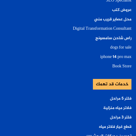
SEO Specialist
عروض كتب
محل عصاير قريب مني
Digital Transformation Consultant
راس شاحن سامسونج
dogs for sale
iphone 14 pro max
Book Store
خدمات قد تهمك
فلتر ٥ مراحل
فلاتر مياه منزلية
فلتر ٣ مراحل
قطع غيار فلاتر مياه