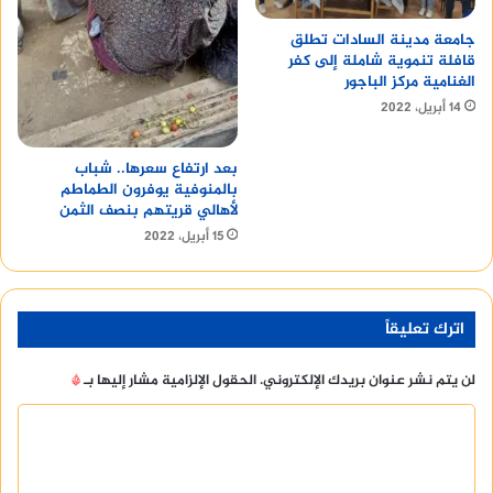
جامعة مدينة السادات تطلق
قافلة تنموية شاملة إلى كفر
الغنامية مركز الباجور
14 أبريل، 2022
بعد ارتفاع سعرها.. شباب
بالمنوفية يوفرون الطماطم
لأهالي قريتهم بنصف الثمن
15 أبريل، 2022
اترك تعليقاً
لن يتم نشر عنوان بريدك الإلكتروني.
الحقول الإلزامية مشار إليها بـ
*
ا
ل
ت