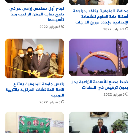
نجاح أول مهندس زراعي حر في
محافظ المنوفية يكلف بمراجعة
منصة وساطة لبيع العقارات مجانا
تاريخ نقابة المهن الزراعية منذ
أسئلة مادة العلوم للشهادة
تأسيسها
الإعدادية وإعادة توزيع الدرجات
5 فبراير، 2022
2 فبراير، 2022
ضبط مصنع للأسمدة الزراعية يدار
رئيس جامعة المنوفية يفتتح
بدون ترخيص في السادات
قاعة المناقشات المركزية بالتربية
5 فبراير، 2022
النوعية
5 فبراير، 2022