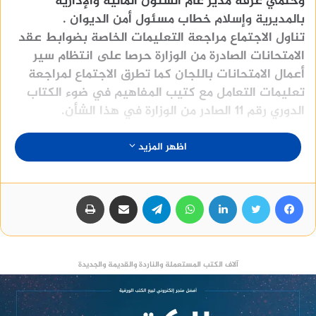
وحلمي عرفة مدير عام الشئون المالية والإدارية
بالمديرية وإسلام خطاب مسئول أمن الديوان .
تناول الاجتماع مراجعة التعليمات الخاصة بضوابط عقد
الامتحانات الصادرة من الوزارة حرصا على انتظام سير
أعمال الامتحانات باللجان كما تطرق الاجتماع لمراجعة
تعليمات التعامل مع كتيب المفاهيم في ضوء الكتاب
الدوري رقم 11 الصادر من الوزارة في هذا الشأن.
اظهر المزيد
فيسبوك
تويتر
لينكدإن
واتساب
تيلقرام
مشاركة عبر البريد
طباعة
آلاف الكتب المستعملة والناردة والقديمة والجديدة