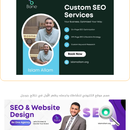
صمم موقع الكتروني لنشاطك واجعله يظهر الأول في نتائج جوجل