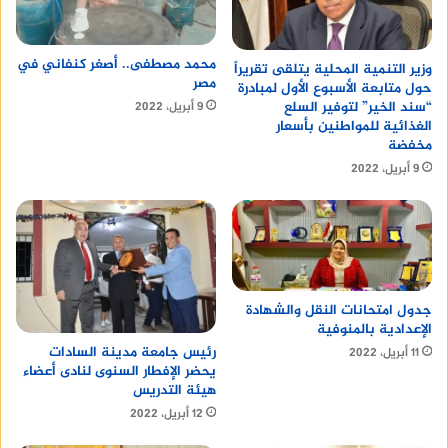
محمد مصطفى.. أصغر كنفاني في
وزير التنمية المحلية يتلقى تقريراً
مصر
حول متابعة الأسبوع الأول لمبادرة
“سند الخير” لتوفير السلع
9 أبريل، 2022
الغذائية للمواطنين بأسعار
مخفضة
9 أبريل، 2022
جدول امتحانات النقل والشهادة
الإعدادية بالمنوفية
رئيس جامعة مدينة السادات
11 أبريل، 2022
يحضر الإفطار السنوى لنادى أعضاء
هيئة التدريس
12 أبريل، 2022