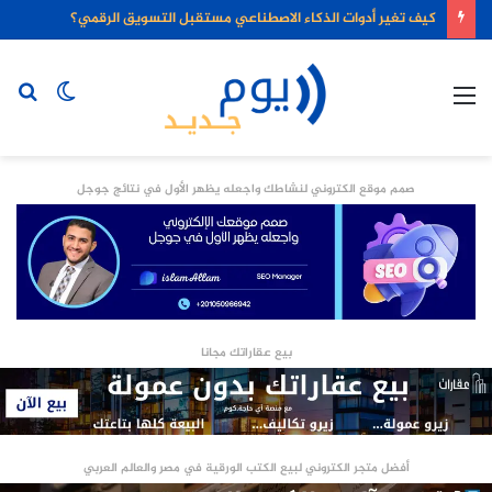
كيف تغير أدوات الذكاء الاصطناعي مستقبل التسويق الرقمي؟
القائمة
الوضع
بح
المظلم
عن
صمم موقع الكتروني لنشاطك واجعله يظهر الأول في نتائج جوجل
بيع عقاراتك مجانا
أفضل متجر الكتروني لبيع الكتب الورقية في مصر والعالم العربي