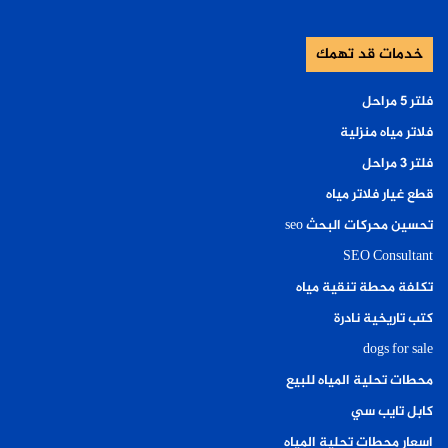
خدمات قد تهمك
فلتر ٥ مراحل
فلاتر مياه منزلية
فلتر ٣ مراحل
قطع غيار فلاتر مياه
تحسين محركات البحث seo
SEO Consultant
تكلفة محطة تنقية مياه
كتب تاريخية نادرة
dogs for sale
محطات تحلية المياه للبيع
كابل تايب سي
اسعار محطات تحلية المياه