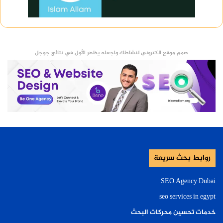
صمم موقع الكتروني لنشاطك واجعله يظهر الأول في نتائج جوجل
روابط بحث سريعة
SEO Agency Dubai
seo services in egypt
خدمات تحسين محركات البحث