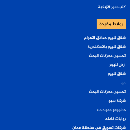
كتب سور الازبكية
روابط مفيدة
شقق للبيع حدائق الاهرام
شقق للبيع بالاسكندرية
تحسين محركات البحث
ارض للبيع
شقق للبيع
apt
تحسين محركات البحث
شركة سيو
cockapoo puppies
روايات كامله
شركات تسويق في سلطنة عمان