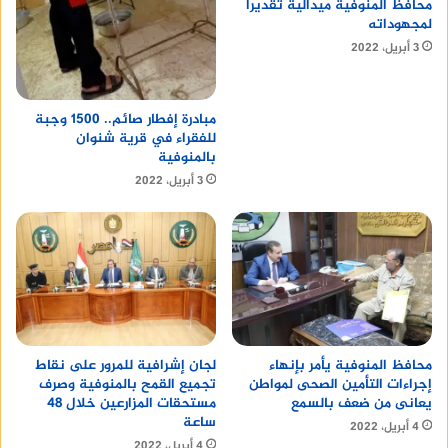
محافظ المنوفية ميدالية تقديراً
لمجهوداته
3 أبريل، 2022
مبادرة إفطار صائم.. 1500 وجبة
للفقراء في قرية شنوان
بالمنوفية
3 أبريل، 2022
محافظ المنوفية يأمر بإنهاء
لجان إشرافية للمرور على نقاط
إجراءات التأمين الصحى لمواطن
تجميع القمح بالمنوفية وصرف
يعانى من ضعف بالسمع
مستحقات المزارعين خلال 48
ساعة
4 أبريل، 2022
4 أبريل، 2022