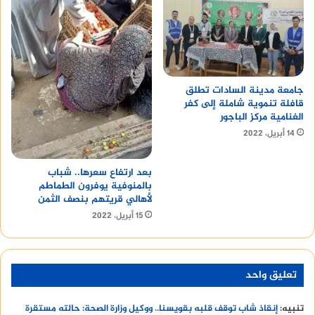
جامعة مدينة السادات تطلق
قافلة تنموية شاملة إلى كفر
الغنامية مركز الباجور
14 أبريل، 2022
بعد ارتفاع سعرها.. شباب
بالمنوفية يوفرون الطماطم
لأهالي قريتهم بنصف الثمن
15 أبريل، 2022
تعليق واحد
تنبيه:
إنقاذ شاب توقف قلبه بقويسنا.. ووكيل وزارة الصحة: حالته مستقرة