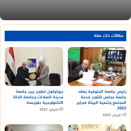
لتوجيهات اللواء إبراهيم أحمد أبو ليمون محافظ
المنوفية بتقديم كافة أوجه الدعم والتسهيلات اللازمة
للحملة القومية للتطعيم ضد شلل الأطفال.
مقالات ذات صلة
تحسين السيو
رئيس جامعة المنوفية يعقد
بروتوكول تعاون بين جامعة
جلسة مجلس شئون خدمة
مدينة السادات وجامعة الدلتا
المجتمع وتنمية البيئة فبراير
التكنولوجية بقويسنا
٢٠٢٢
1 فبراير، 2022
1 فبراير، 2022