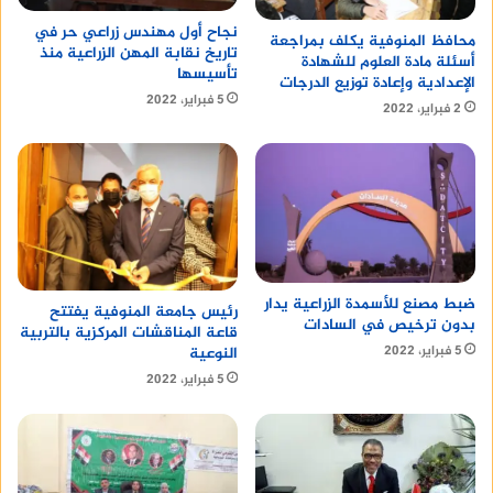
مستجدات سوق العمل ومتطلباته من خلال كبرى
نجاح أول مهندس زراعي حر في
الشركات القومية الدوائية .
محافظ المنوفية يكلف بمراجعة
تاريخ نقابة المهن الزراعية منذ
أسئلة مادة العلوم للشهادة
تأسيسها
الإعدادية وإعادة توزيع الدرجات
5 فبراير، 2022
2 فبراير، 2022
ضبط مصنع للأسمدة الزراعية يدار
رئيس جامعة المنوفية يفتتح
بدون ترخيص في السادات
قاعة المناقشات المركزية بالتربية
5 فبراير، 2022
النوعية
5 فبراير، 2022