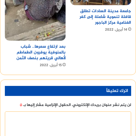
جامعة مدينة السادات تطلق
قافلة تنموية شاملة إلى كفر
الغنامية مركز الباجور
14 أبريل، 2022
بعد ارتفاع سعرها.. شباب
بالمنوفية يوفرون الطماطم
لأهالي قريتهم بنصف الثمن
15 أبريل، 2022
اترك تعليقاً
لن يتم نشر عنوان بريدك الإلكتروني.
الحقول الإلزامية مشار إليها بـ
*
ا
ل
ت