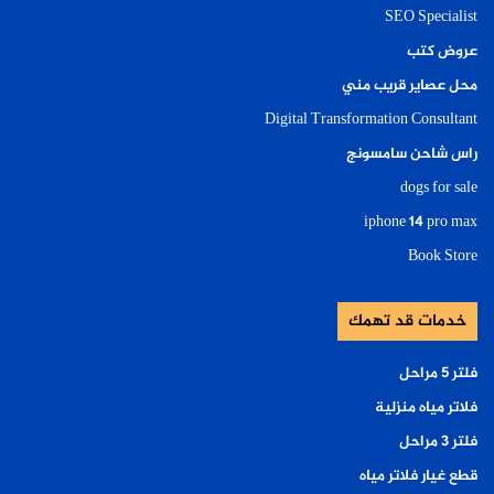
SEO Specialist
عروض كتب
محل عصاير قريب مني
Digital Transformation Consultant
راس شاحن سامسونج
dogs for sale
iphone 14 pro max
Book Store
خدمات قد تهمك
فلتر ٥ مراحل
فلاتر مياه منزلية
فلتر ٣ مراحل
قطع غيار فلاتر مياه