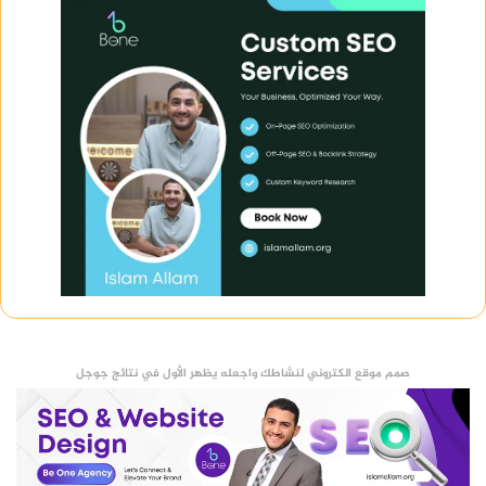
صمم موقع الكتروني لنشاطك واجعله يظهر الأول في نتائج جوجل