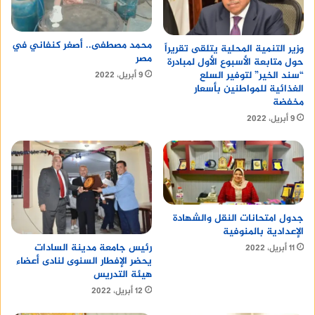
محمد مصطفى.. أصغر كنفاني في
وزير التنمية المحلية يتلقى تقريراً
مصر
حول متابعة الأسبوع الأول لمبادرة
“سند الخير” لتوفير السلع
9 أبريل، 2022
الغذائية للمواطنين بأسعار
مخفضة
9 أبريل، 2022
جدول امتحانات النقل والشهادة
الإعدادية بالمنوفية
رئيس جامعة مدينة السادات
11 أبريل، 2022
يحضر الإفطار السنوى لنادى أعضاء
هيئة التدريس
12 أبريل، 2022