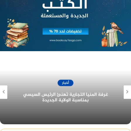
هذا وصرح الدكتور محمود قصد المتحدث الإعلامي
لنقابة الصيادلة بالمنوفية أن البرنامج التدريبي هو نتاج
تعاون مشترك بين النقابة وكليات الصيدلة وكبرى
شركات الأدوية لمدة شهر من أجل رفع كفاءة خريجي
كليات الصيدلة ومواكبة سوق العمل الصيدلي والدوائي
، ويتم تقديم البرنامج منحة مجانية للمشاركين وتكريم
المتميزين نهاية البرنامج فى حفل ختامي ترعاه الشركة
المنفذة للبرنامج.
أخبار
غرفة المنيا التجارية تُهنئ الرئيس السيسي
بمناسبة الولاية الجديدة