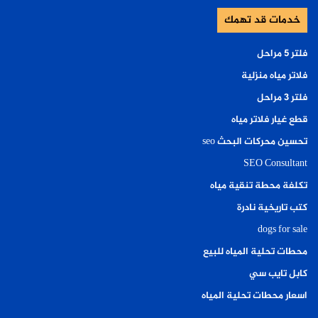
خدمات قد تهمك
فلتر ٥ مراحل
فلاتر مياه منزلية
فلتر ٣ مراحل
قطع غيار فلاتر مياه
تحسين محركات البحث seo
SEO Consultant
تكلفة محطة تنقية مياه
كتب تاريخية نادرة
dogs for sale
محطات تحلية المياه للبيع
كابل تايب سي
اسعار محطات تحلية المياه