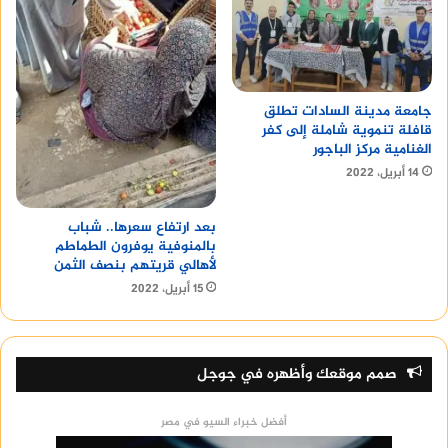
جامعة مدينة السادات تطلق
قافلة تنموية شاملة إلى كفر
الغنامية مركز الباجور
14 أبريل، 2022
بعد ارتفاع سعرها.. شباب
بالمنوفية يوفرون الطماطم
لأهالي قريتهم بنصف الثمن
15 أبريل، 2022
صمم موقعك وأظهره في جوجل
أفضل خبراء السيو في مصر