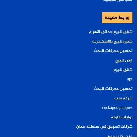
روابط مفيدة
شقق للبيع حدائق الاهرام
شقق للبيع بالاسكندرية
تحسين محركات البحث
ارض للبيع
شقق للبيع
apt
تحسين محركات البحث
شركة سيو
cockapoo puppies
روايات كامله
شركات تسويق في سلطنة عمان
متجر كتب مصر