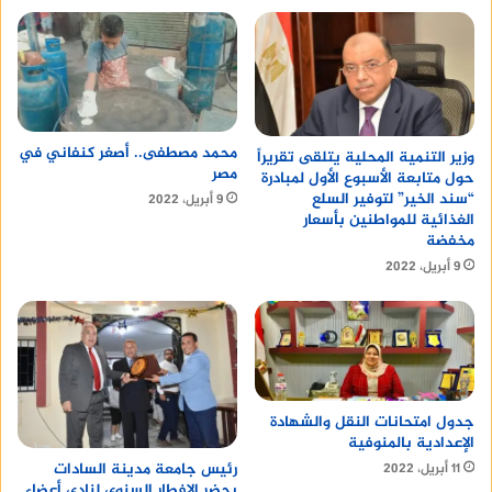
محمد مصطفى.. أصغر كنفاني في
وزير التنمية المحلية يتلقى تقريراً
مصر
حول متابعة الأسبوع الأول لمبادرة
“سند الخير” لتوفير السلع
9 أبريل، 2022
الغذائية للمواطنين بأسعار
مخفضة
9 أبريل، 2022
جدول امتحانات النقل والشهادة
الإعدادية بالمنوفية
رئيس جامعة مدينة السادات
11 أبريل، 2022
يحضر الإفطار السنوى لنادى أعضاء