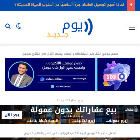
لماذا أصبح توصيل الطعام جزءًا أساسيًا من أسلوب الحياة الحديثة؟
القائمة
الوضع
بح
المظلم
عن
صمم موقع الكتروني لنشاطك واجعله يظهر الأول في نتائج جوجل
بيع عقاراتك مجانا
أفضل متجر الكتروني لبيع الكتب الورقية في مصر والعالم العربي