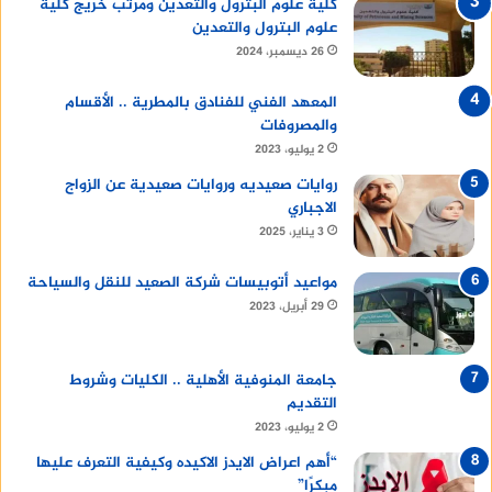
كلية علوم البترول والتعدين ومرتب خريج كلية
علوم البترول والتعدين
26 ديسمبر، 2024
المعهد الفني للفنادق بالمطرية .. الأقسام
والمصروفات
2 يوليو، 2023
روايات صعيديه وروايات صعيدية عن الزواج
الاجباري
3 يناير، 2025
مواعيد أتوبيسات شركة الصعيد للنقل والسياحة
29 أبريل، 2023
جامعة المنوفية الأهلية .. الكليات وشروط
التقديم
2 يوليو، 2023
“أهم اعراض الايدز الاكيده وكيفية التعرف عليها
مبكرًا”