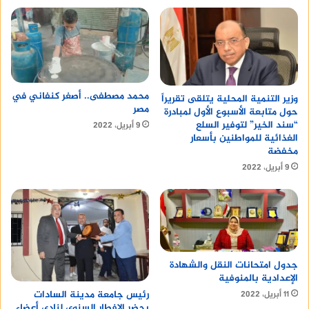
محمد مصطفى.. أصغر كنفاني في
وزير التنمية المحلية يتلقى تقريراً
مصر
حول متابعة الأسبوع الأول لمبادرة
“سند الخير” لتوفير السلع
9 أبريل، 2022
الغذائية للمواطنين بأسعار
مخفضة
9 أبريل، 2022
جدول امتحانات النقل والشهادة
الإعدادية بالمنوفية
رئيس جامعة مدينة السادات
11 أبريل، 2022
يحضر الإفطار السنوى لنادى أعضاء