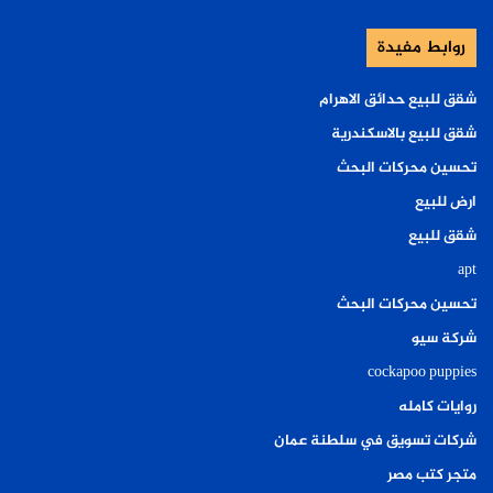
روابط مفيدة
شقق للبيع حدائق الاهرام
شقق للبيع بالاسكندرية
تحسين محركات البحث
ارض للبيع
شقق للبيع
apt
تحسين محركات البحث
شركة سيو
cockapoo puppies
روايات كامله
شركات تسويق في سلطنة عمان
متجر كتب مصر