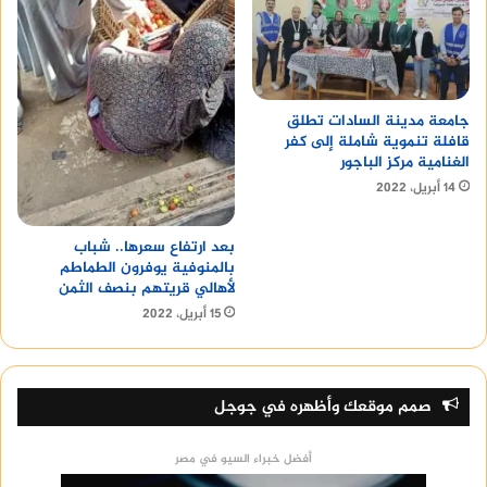
جامعة مدينة السادات تطلق
قافلة تنموية شاملة إلى كفر
الغنامية مركز الباجور
14 أبريل، 2022
بعد ارتفاع سعرها.. شباب
بالمنوفية يوفرون الطماطم
لأهالي قريتهم بنصف الثمن
15 أبريل، 2022
صمم موقعك وأظهره في جوجل
أفضل خبراء السيو في مصر