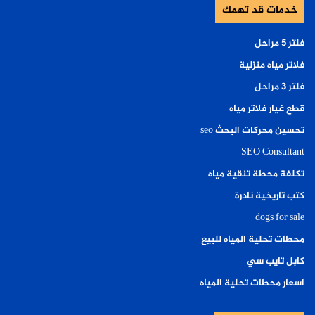
خدمات قد تهمك
فلتر ٥ مراحل
فلاتر مياه منزلية
فلتر ٣ مراحل
قطع غيار فلاتر مياه
تحسين محركات البحث seo
SEO Consultant
تكلفة محطة تنقية مياه
كتب تاريخية نادرة
dogs for sale
محطات تحلية المياه للبيع
كابل تايب سي
اسعار محطات تحلية المياه