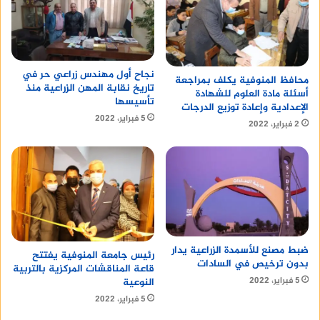
يوضح
الاول
أن الدولة المصرية تسعى إلى تحقيق
الاستقرار في قطاع الطاقة، ومواجهة التحديات التي
تواجهه. وتعد ترشيد استهلاك الكهرباء أحد أهم
الوسائل لتحقيق هذا الهدف.
نجاح أول مهندس زراعي حر في
محافظ المنوفية يكلف بمراجعة
تاريخ نقابة المهن الزراعية منذ
أسئلة مادة العلوم للشهادة
أقرأ أيضا :
Branding Agency Saudi Arabia
تأسيسها
الإعدادية وإعادة توزيع الدرجات
5 فبراير، 2022
2 فبراير، 2022
أقرأ أيضا :
doberman puppy
ضبط مصنع للأسمدة الزراعية يدار
رئيس جامعة المنوفية يفتتح
بدون ترخيص في السادات
قاعة المناقشات المركزية بالتربية
5 فبراير، 2022
النوعية
5 فبراير، 2022