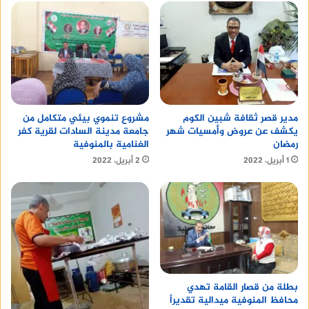
مدير قصر ثقافة شبين الكوم
مشروع تنموي بيئي متكامل من
يكشف عن عروض وأمسيات شهر
جامعة مدينة السادات لقرية كفر
رمضان
الغنامية بالمنوفية
1 أبريل، 2022
2 أبريل، 2022
بطلة من قصار القامة تهدي
محافظ المنوفية ميدالية تقديراً