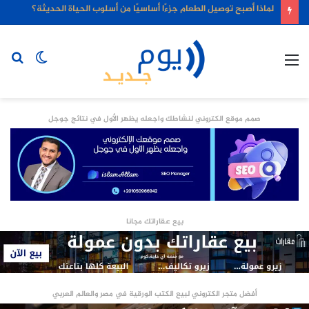
لماذا أصبح توصيل الطعام جزءًا أساسيًا من أسلوب الحياة الحديثة؟
القائمة
الوضع
بح
المظلم
عن
صمم موقع الكتروني لنشاطك واجعله يظهر الأول في نتائج جوجل
بيع عقاراتك مجانا
أفضل متجر الكتروني لبيع الكتب الورقية في مصر والعالم العربي