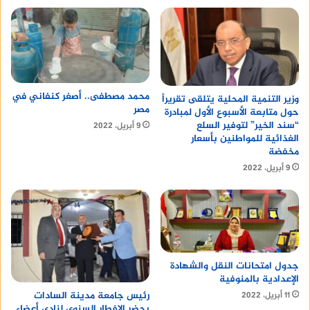
محمد مصطفى.. أصغر كنفاني في
وزير التنمية المحلية يتلقى تقريراً
مصر
حول متابعة الأسبوع الأول لمبادرة
“سند الخير” لتوفير السلع
9 أبريل، 2022
الغذائية للمواطنين بأسعار
مخفضة
9 أبريل، 2022
جدول امتحانات النقل والشهادة
الإعدادية بالمنوفية
رئيس جامعة مدينة السادات
11 أبريل، 2022
يحضر الإفطار السنوى لنادى أعضاء