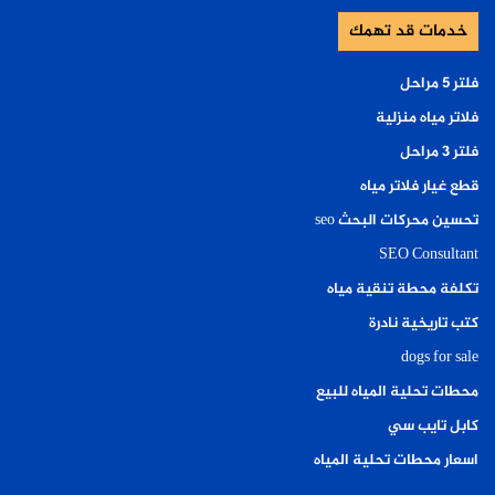
خدمات قد تهمك
فلتر ٥ مراحل
فلاتر مياه منزلية
فلتر ٣ مراحل
قطع غيار فلاتر مياه
تحسين محركات البحث seo
SEO Consultant
تكلفة محطة تنقية مياه
كتب تاريخية نادرة
dogs for sale
محطات تحلية المياه للبيع
كابل تايب سي
اسعار محطات تحلية المياه