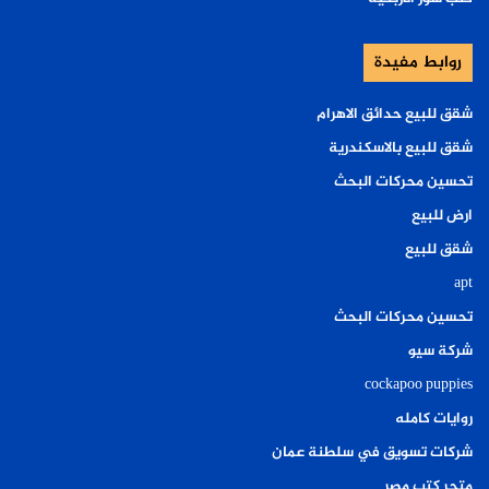
روابط مفيدة
شقق للبيع حدائق الاهرام
شقق للبيع بالاسكندرية
تحسين محركات البحث
ارض للبيع
شقق للبيع
apt
تحسين محركات البحث
شركة سيو
cockapoo puppies
روايات كامله
شركات تسويق في سلطنة عمان
متجر كتب مصر