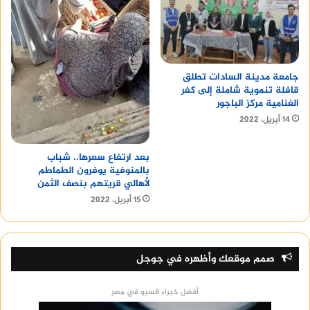
جامعة مدينة السادات تطلق
قافلة تنموية شاملة إلى كفر
الغنامية مركز الباجور
14 أبريل، 2022
بعد ارتفاع سعرها.. شباب
بالمنوفية يوفرون الطماطم
لأهالي قريتهم بنصف الثمن
15 أبريل، 2022
صمم موقعك وأظهره في جوجل
أفضل خبراء السيو في مصر