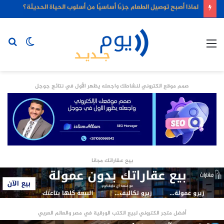
لماذا أصبح توصيل الطعام جزءًا أساسيًا من أسلوب الحياة الحديثة؟
القائمة
الوضع
بح
المظلم
عن
صمم موقع الكتروني لنشاطك واجعله يظهر الأول في نتائج جوجل
بيع عقاراتك مجانا
أفضل متجر الكتروني لبيع الكتب الورقية في مصر والعالم العربي