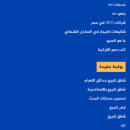
خدمات seo
ماهو seo
شركات SEO في مصر
شاليهات للايجار في الساحل الشمالي
ما هو السيو
كتب سور الازبكية
روابط مفيدة
شقق للبيع حدائق الاهرام
شقق للبيع بالاسكندرية
تحسين محركات البحث
ارض للبيع
شقق للبيع
apt