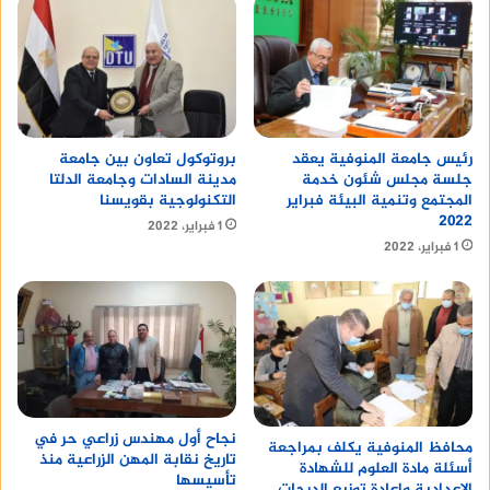
رئيس جامعة المنوفية يعقد
بروتوكول تعاون بين جامعة
جلسة مجلس شئون خدمة
مدينة السادات وجامعة الدلتا
المجتمع وتنمية البيئة فبراير
التكنولوجية بقويسنا
٢٠٢٢
1 فبراير، 2022
1 فبراير، 2022
نجاح أول مهندس زراعي حر في
محافظ المنوفية يكلف بمراجعة
تاريخ نقابة المهن الزراعية منذ
أسئلة مادة العلوم للشهادة
تأسيسها
الإعدادية وإعادة توزيع الدرجات