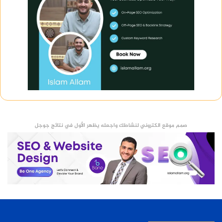
صمم موقع الكتروني لنشاطك واجعله يظهر الأول في نتائج جوجل