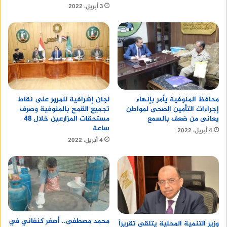
3 أبريل، 2022
محافظ المنوفية يأمر بإنهاء
لجان إشرافية للمرور على نقاط
إجراءات التأمين الصحى لمواطن
تجميع القمح بالمنوفية وصرف
يعانى من ضعف بالسمع
مستحقات المزارعين خلال 48
ساعة
4 أبريل، 2022
4 أبريل، 2022
محمد مصطفى.. أصغر كنفاني في
وزير التنمية المحلية يتلقى تقريراً