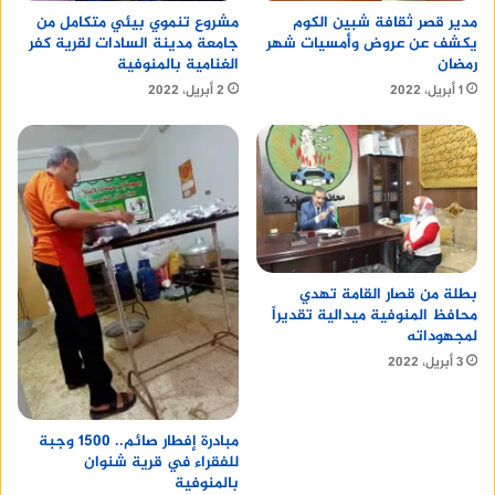
مدير قصر ثقافة شبين الكوم
مشروع تنموي بيئي متكامل من
يكشف عن عروض وأمسيات شهر
جامعة مدينة السادات لقرية كفر
رمضان
الغنامية بالمنوفية
1 أبريل، 2022
2 أبريل، 2022
بطلة من قصار القامة تهدي
محافظ المنوفية ميدالية تقديراً
لمجهوداته
3 أبريل، 2022
مبادرة إفطار صائم.. 1500 وجبة
للفقراء في قرية شنوان
بالمنوفية