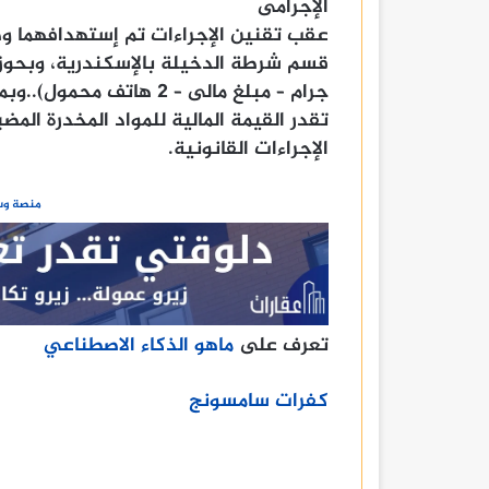
الإجرامى
عقب تقنين الإجراءات تم إستهدافهما وض
جرام – مبلغ مالى – 2 هاتف محمول)..وبمواجهتهما بالمضبوطات أيدا ما جاء بالتحريات.
الإجراءات القانونية.
منصة وسا
تعرف على
ماهو الذكاء الاصطناعي
كفرات سامسونج