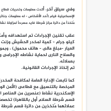
وفي سياق آخر، أ
كدت معلومات وتحريات قطاع الأ
الإسماعيلية قيام (أحد الأشخاص – له معلومات جنائية
مُتخذاً من دائرة مركز شرطة فايد مسرحاً لمزاولة نشا
العيار –مبلغ مالى – هاتف محمول) ، وبمو
والسلاح النارى لحماية نشاطه الإجرامى و
بعملائه.
تم إتخاذ الإجراءات القانونية.
كما تابعت الإدارة العامة لمكافحة المخد
المرخصة بالتنسيق مع قطاعى (الأمن الوطن
الإسكندرية نشاط (عنصرين من العناصر الإ
قسم شرطة السلام أول بالقاهرة) تخصصا
عملائهما مُتخذين من دائرة قسم شرطة #