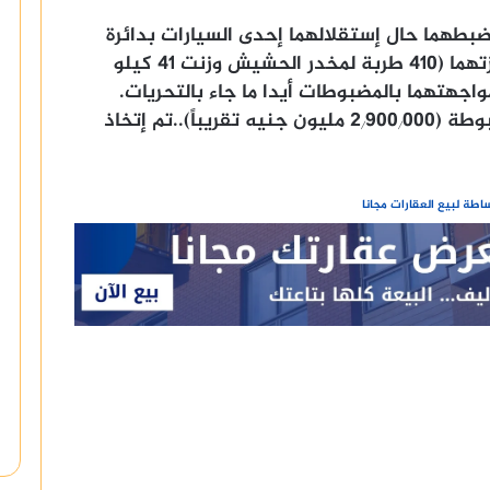
بطهما حال إستقلالهما إحدى السيارات بدائرة
قسم شرطة الدخيلة بالإسكندرية، وبحوزتهما (410 طربة لمخدر الحشيش وزنت 41 كيلو
تقدر القيمة المالية للمواد المخدرة المضبوطة (2٫900٫000 مليون جنيه تقريباً)..تم إتخاذ
طة لبيع العقارات مجانا