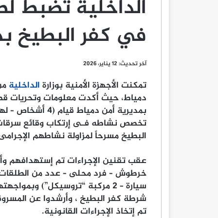
الداخلية تضبط لص
في كفر البطيخ بد
آخر تحديث: 12 يناير، 2026
تمكنت الأجهزة الأمنية بوزارة
الداخلية
من 
دمياط، حيث أكدت معلومات وتحريات قطاع 
بمديرية أمن دمياط
تخصص نشاطه فـى إرتكاب وقائع سرقات م
البطيخ مسرحاً لمزاولة نشاطهم الإجرامى.
عقب تقنين الإجراءات تم إستهدافهم وأم
شرطة كفر البطيخ ، وأرشدوا عن المسروقات (11 ماكين
تم إتخاذ الإجراءات القانونية.