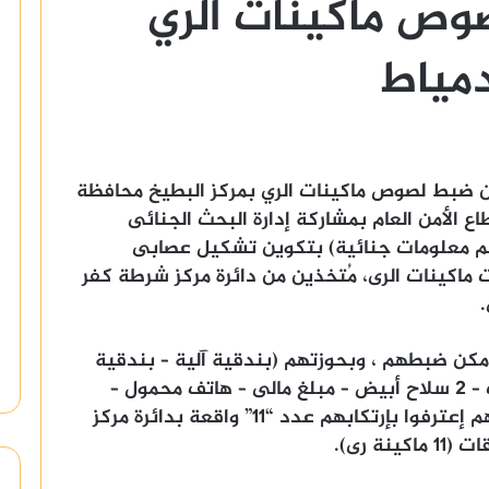
وص ماكينات الري
مياط
ضبط لصوص ماكينات الري بمركز البطيخ محافظة
الأمن العام بمشاركة إدارة البحث الجنائى
 قيام (4 أشخاص – لهم معلومات جنائية) بتكوين تشكيل عصابى
اكينات الرى، مُتخذين من دائرة مركز شرطة كفر
كن ضبطهم ، وبحوزتهم (بندقية آلية – بندقية
خرطوش – فرد محلى – عدد من الطلقات – 2 سلاح أبيض – مبلغ مالى – هاتف محمول –
سيارة – 2 مركبة “تروسيكل”) وبمواجهتهم إعترفوا بإرتكابهم عدد “11” واقعة بدائرة مركز
ة رى).