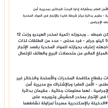
من العام بمشاركة إدارة البحث الجنائى بمديرية أمن
 – مقيم بدائرة مركز شرطة فايد) بالإتجار فى المواد المخدرة
طه الإجرامى .
عقب تقنين الإجراءات تم استهدافه وأمكن ضبطه .. وبحوزته (كمية لمخدر الهيدرو وزنت 12
كيلو جرام – كمية لمخدر الحشيش وزنت 5 كيلو جرام – فرد محلى – عدد من الطلقات لذات
اجهته إعترف بحيازته للمواد المخدرة بقصد الإتجار
المبلغ المالى من متحصلات البيع والهاتف للإتصال
رات بقطاع مكافحة المخدرات والأسلحة والذخائر غير
ى – الأمن العام) وبالإشتراك مع مديرية أمن
جرامية ، لهما معلومات جنائية ، مقيمان بدائرة
 فى الإتجار بمخدر الحشيش وترويجه على
الدخيلة بالإسكندرية مسرحاً لمزاولة نشاطهما