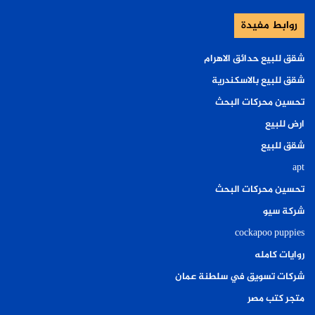
روابط مفيدة
شقق للبيع حدائق الاهرام
شقق للبيع بالاسكندرية
تحسين محركات البحث
ارض للبيع
شقق للبيع
apt
تحسين محركات البحث
شركة سيو
cockapoo puppies
روايات كامله
شركات تسويق في سلطنة عمان
متجر كتب مصر