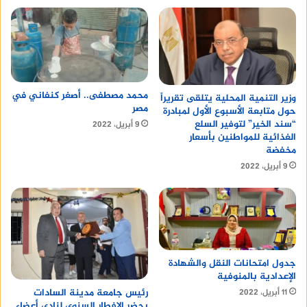
محمد مصطفى.. أصغر كنفاني في
وزير التنمية المحلية يتلقى تقريراً
مصر
حول متابعة الأسبوع الأول لمبادرة
“سند الخير” لتوفير السلع
9 أبريل، 2022
الغذائية للمواطنين بأسعار
مخفضة
9 أبريل، 2022
جدول امتحانات النقل والشهادة
الإعدادية بالمنوفية
رئيس جامعة مدينة السادات
11 أبريل، 2022
يحضر الإفطار السنوى لنادى أعضاء