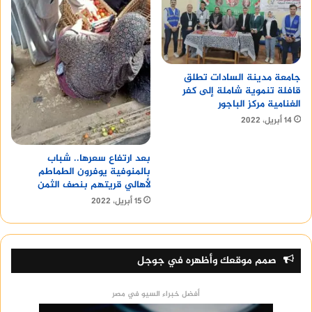
جامعة مدينة السادات تطلق
قافلة تنموية شاملة إلى كفر
الغنامية مركز الباجور
14 أبريل، 2022
بعد ارتفاع سعرها.. شباب
بالمنوفية يوفرون الطماطم
لأهالي قريتهم بنصف الثمن
15 أبريل، 2022
صمم موقعك وأظهره في جوجل
أفضل خبراء السيو في مصر