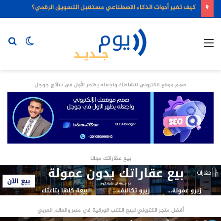
كيف تغير أدوات الذكاء الاصطناعي مستقبل التسويق الرقمي؟
القائمة
الوضع
بح
المظلم
عن
صمم موقع الكتروني لنشاطك واجعله يظهر الأول في نتائج جوجل
بيع عقاراتك مجانا
أفضل متجر الكتروني لبيع الكتب الورقية في مصر والعالم العربي