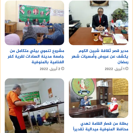
وأشارت المصادر الموثوقة التي تحدثت مع الموقع، إلى
أن الخطة الرئيسية لحل أزمة انقطاع التيار الكهربائي
في مصر كانت تتضمن انتهاء جدول تخفيف الأحمال في
أول أكتوبر المقبل. ومع ذلك، تم تغيير خطط الحكومة
في هذا الصدد وتمديدها. وتتوقع المصادر أن تنتهي
أزمة انقطاع التيار الكهربائي بحلول بداية شهر نوفمبر.
مدير قصر ثقافة شبين الكوم
مشروع تنموي بيئي متكامل من
يكشف عن عروض وأمسيات شهر
جامعة مدينة السادات لقرية كفر
رمضان
الغنامية بالمنوفية
1 أبريل، 2022
2 أبريل، 2022
بطلة من قصار القامة تهدي
محافظ المنوفية ميدالية تقديراً