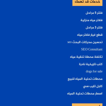
خدمات قد تهمك
فلتر ٥ مراحل
فلاتر مياه منزلية
فلتر ٣ مراحل
قطع غيار فلاتر مياه
تحسين محركات البحث seo
SEO Consultant
تكلفة محطة تنقية مياه
كتب تاريخية نادرة
dogs for sale
محطات تحلية المياه للبيع
كابل تايب سي
اسعار محطات تحلية المياه