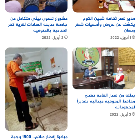
مدير قصر ثقافة شبين الكوم
مشروع تنموي بيئي متكامل من
يكشف عن عروض وأمسيات شهر
جامعة مدينة السادات لقرية كفر
رمضان
الغنامية بالمنوفية
1 أبريل، 2022
2 أبريل، 2022
وأشادت الدكتورة منى الحارون مديرة وحدة تعليم الكبار
بجامعة مدينة السادات لما تقدمه قيادة الجامعة من
بطلة من قصار القامة تهدي
دعم كامل فى القضاء على مشكلة محو الأمية ، وأن
محافظ المنوفية ميدالية تقديراً
الجامعة لا تألوا جهدا لتحقيقه، من خلال المركز وكليات
لمجهوداته
3 أبريل، 2022
الجامعة وأعضاء هيئة التدريس والعاملين والطلبة، مما
كان له الأثر الطيب الواضح فى الأعداد والنتائج المحققه
.
مبادرة إفطار صائم.. 1500 وجبة