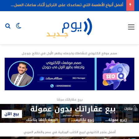
أفضل أنواع الأطعمة التي تساعدك على التركيز أثناء ساعات العمل الطويلة
القائمة
الوضع
بح
المظلم
عن
صمم موقع الكتروني لنشاطك واجعله يظهر الأول في نتائج جوجل
بيع عقاراتك مجانا
أفضل متجر الكتروني لبيع الكتب الورقية في مصر والعالم العربي