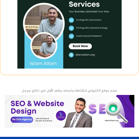
صمم موقع الكتروني لنشاطك واجعله يظهر الأول في نتائج جوجل