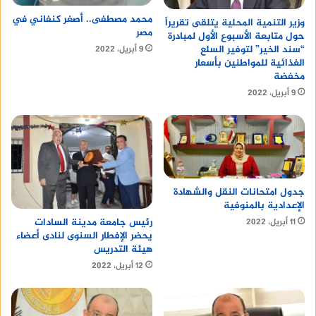
محمد مصطفى.. أصغر كنفاني في
وزير التنمية المحلية يتلقى تقريراً
مصر
حول متابعة الأسبوع الأول لمبادرة
“سند الخير” لتوفير السلع
9 أبريل، 2022
الغذائية للمواطنين بأسعار
مخفضة
9 أبريل، 2022
جدول امتحانات النقل والشهادة
الإعدادية بالمنوفية
رئيس جامعة مدينة السادات
11 أبريل، 2022
يحضر الإفطار السنوى لنادى أعضاء
هيئة التدريس
12 أبريل، 2022