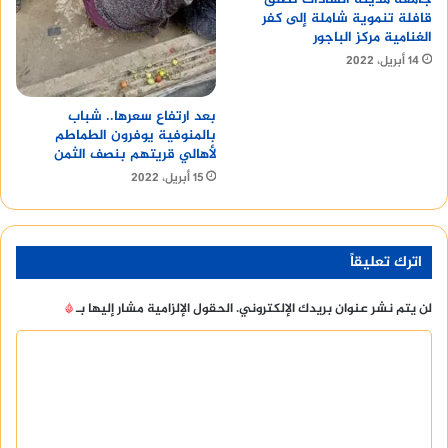
قافلة تنموية شاملة إلى كفر
الغنامية مركز الباجور
14 أبريل، 2022
بعد ارتفاع سعرها.. شباب
بالمنوفية يوفرون الطماطم
لأهالي قريتهم بنصف الثمن
15 أبريل، 2022
اترك تعليقاً
لن يتم نشر عنوان بريدك الإلكتروني.
الحقول الإلزامية مشار إليها بـ
*
ا
ل
ت
ع