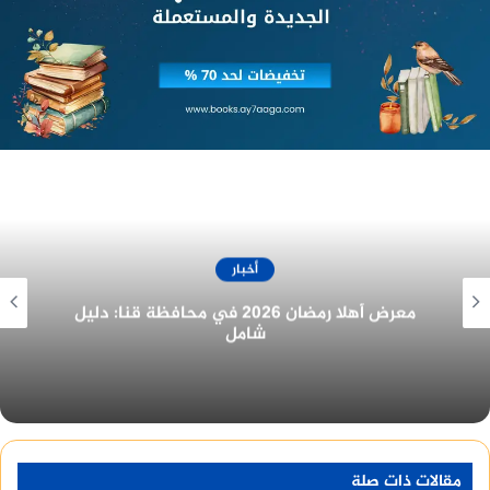
أخبار
غرفة المنيا التجارية تُهنئ الرئيس السيسي
بمناسبة الولاية الجديدة
وفى كلمته استعرض رئيس الجامعة جهود جامعة
مدينة السادات لتحقيق هذا الهدف، الذى كان لا يمكن
تحقيقه دون مساندة القيادة السياسية ودعمها، والتى
جعلت هذا الملف مشروع قومى، وجاء ذلك من منطلق
سعى الدولة نحو مد جسور التنمية وبناء دولة عصرية
مقالات ذات صلة