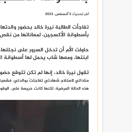
آخر تحديث: 3 أغسطس، 2022
تفاجأت الطالبة نيرة خالد بحضور والدته
بأسطوانة الأكسجين، لمعاناتها من نقص 
حاولت الأم أن تدخل السرور على نجلتها
ابنتها، ومعها شاب يحمل لها أسطوانة ا
تقول نيرة خالد، إنها لم تكن تتوقع حضور
مناداتي لاستلام شهادتي تفاجئتُ بوالدتي، فشعر
هذه الحالة المرضية، لكنها كانت حريصة على. الوقوف