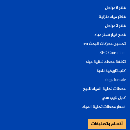
فلتر ٥ مراحل
فلاتر مياه منزلية
فلتر ٣ مراحل
قطع غيار فلاتر مياه
تحسين محركات البحث seo
SEO Consultant
تكلفة محطة تنقية مياه
كتب تاريخية نادرة
dogs for sale
محطات تحلية المياه للبيع
كابل تايب سي
اسعار محطات تحلية المياه
أقسام وتصنيفات