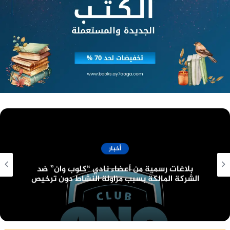
دخوله بعد مرحلة السينما الصامتة تطور في الدراما
وثورة في صناعة الصوت والصورة.
ومقترحًا استثمار ما حدث بطريقة إيجابية لتخطي الأزمة
الحالية وتحقيق المزيد من المكتسبات للدورات القادمة
من المهرجان؛ وذلك بتعيين المونتير الأستاذ معتز
الكاتب في اللجنة العليا لإدارة المهرجان مندوبًا وممثلًا
عن شعبتي الصوت والمونتاج، كما أكد دعمه التام
للتعاون المباشر بين الشُعَب المختلفة في نقابتي
المهن التمثيلية و المهن السينمائية.
فن
منصة وساطة لبيع العقارات مجانا
افلام السينما واعلى ايرادات السينما المصرية