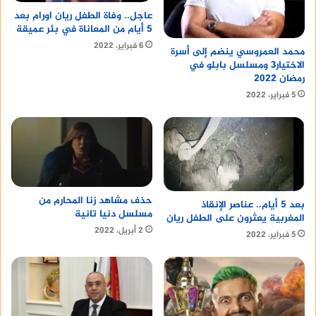
عاجل.. وفاة الطفل ريان اورام بعد
5 أيام من المعاناة في بئر عميقة
6 فبراير، 2022
محمد العمروسي ينضم إلى أسرة
الاختيار3 ومسلسل بابلو في
رمضان 2022
5 فبراير، 2022
حذف مشاهد زنا المحارم من
بعد 5 أيام.. عناصر الإنقاذ
مسلسل دنيا تانية
المغربية يعثرون على الطفل ريان
2 أبريل، 2022
5 فبراير، 2022