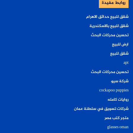
روابط مفيدة
شقق للبيع حدائق الاهرام
شقق للبيع بالاسكندرية
تحسين محركات البحث
ارض للبيع
شقق للبيع
apt
تحسين محركات البحث
شركة سيو
cockapoo puppies
روايات كامله
شركات تسويق في سلطنة عمان
متجر كتب مصر
glasses oman