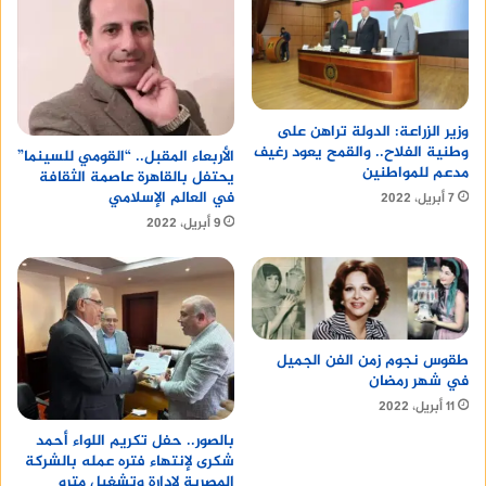
وزير الزراعة: الدولة تراهن على
وطنية الفلاح.. والقمح يعود رغيف
الأربعاء المقبل.. “القومي للسينما”
مدعم للمواطنين
يحتفل بالقاهرة عاصمة الثقافة
في العالم الإسلامي
7 أبريل، 2022
9 أبريل، 2022
طقوس نجوم زمن الفن الجميل
في شهر رمضان
11 أبريل، 2022
بالصور.. حفل تكريم اللواء أحمد
شكرى لإنتهاء فتره عمله بالشركة
المصرية لإدارة وتشغيل مترو