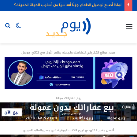
لماذا أصبح توصيل الطعام جزءًا أساسيًا من أسلوب الحياة الحديثة؟
القائمة
الوضع
بح
المظلم
عن
صمم موقع الكتروني لنشاطك واجعله يظهر الأول في نتائج جوجل
بيع عقاراتك مجانا
أفضل متجر الكتروني لبيع الكتب الورقية في مصر والعالم العربي