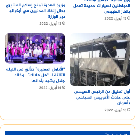
وزير المالية: تيسير امتلاك
وزيرة الهجرة تمنح إسلام العشيري
المواطنين لسيارات جديدة تعمل
بطل إنقاذ المدنيين في أوكرانيا
بالغاز الطبيعى
درع الوزارة
13 أبريل، 2022
13 أبريل، 2022
“الأنامل الصغيرة” تتألق فى الليلة
الثالثة لـ “هل هلالك”.. وخالد
جلال يشيد بأدائها
14 أبريل، 2022
أول تعليق من الرئيس السيسي
على حادث الأتوبيس السياحي
بأسوان
13 أبريل، 2022