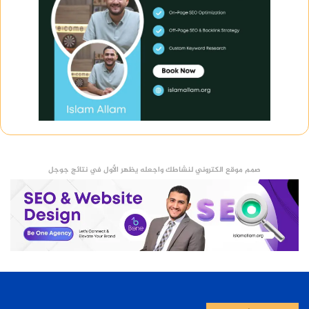
صمم موقع الكتروني لنشاطك واجعله يظهر الأول في نتائج جوجل