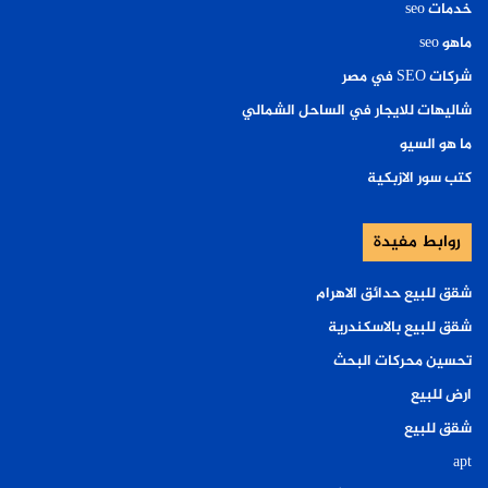
خدمات seo
ماهو seo
شركات SEO في مصر
شاليهات للايجار في الساحل الشمالي
ما هو السيو
كتب سور الازبكية
روابط مفيدة
شقق للبيع حدائق الاهرام
شقق للبيع بالاسكندرية
تحسين محركات البحث
ارض للبيع
شقق للبيع
apt