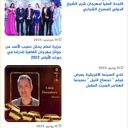
اللجنة العليا لمهرجان شرم الشيخ
الدولي للمسرح الشبابي
14 سبتمبر، 2024
جزيرة غمام يحتل نصيب الأسد من
جوائز مهرجان القاهرة للدراما في
دورته الأولى ٢٠٢٢
13 يونيو، 2024
نادي السينما الافريقية يعرض
فيلم ” تمساح النيل ” بسينما
الهناجر السبت المقبل
10 يونيو، 2024