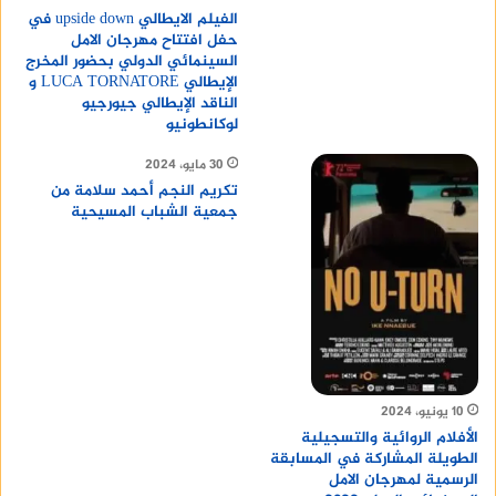
الفيلم الايطالي upside down في
حفل افتتاح مهرجان الامل
السينمائي الدولي بحضور المخرج
الإيطالي LUCA TORNATORE و
الناقد الإيطالي جيورجيو
لوكانطونيو
30 مايو، 2024
تكريم النجم أحمد سلامة من
جمعية الشباب المسيحية
10 يونيو، 2024
الأفلام الروائية والتسجيلية
الطويلة المشاركة في المسابقة
الرسمية لمهرجان الامل