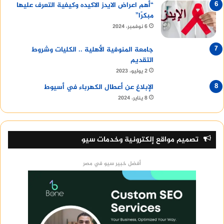
“أهم اعراض الايدز الاكيده وكيفية التعرف عليها
مبكرًا”
6 نوفمبر، 2024
جامعة المنوفية الأهلية .. الكليات وشروط
التقديم
2 يوليو، 2023
الإبلاغ عن أعطال الكهرباء في أسيوط
8 يناير، 2024
تصميم مواقع إلكترونية وخدمات سيو
أفضل خبير سيو في مصر