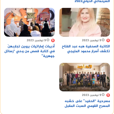
السينمائي الدولي٢٠٢٢
9 نوفمبر، 2023
9 نوفمبر، 2023
الكاتبة الصحفية هبه عبد الفتاح
أديبات إماراتيات يروين تجاربهنّ
تكشف أسرار محمود المليجي
في كتابة قصص من وحي “رسائل
جوهرية”
9 نوفمبر، 2023
مسرحية “الحفيد” على خشبه
المسرح القومي السبت المقبل