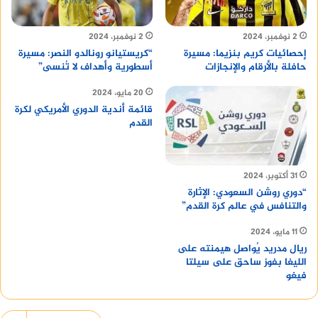
2 نوفمبر، 2024
2 نوفمبر، 2024
إحصائيات كريم بنزيما: مسيرة
“كريستيانو رونالدو النصر: مسيرة
حافلة بالأرقام والإنجازات
أسطورية وأهداف لا تُنسى”
20 مايو، 2024
قائمة أندية الدوري الأمريكي لكرة
القدم
31 أكتوبر، 2024
“دوري روشن السعودي: الإثارة
والتنافس في عالم كرة القدم”
11 مايو، 2024
ريال مدريد يُواصل هيمنته على
الليغا بفوز ساحق على سيلتا
فيغو