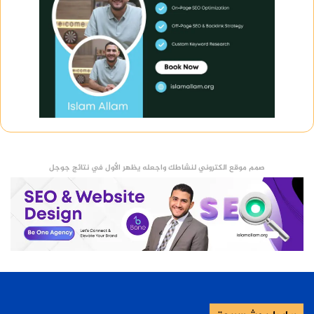
صمم موقع الكتروني لنشاطك واجعله يظهر الأول في نتائج جوجل