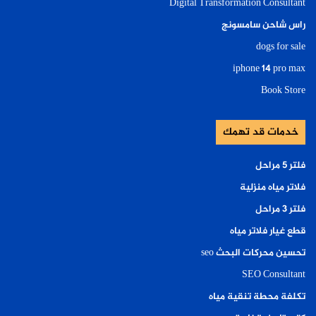
Digital Transformation Consultant
راس شاحن سامسونج
dogs for sale
iphone 14 pro max
Book Store
خدمات قد تهمك
فلتر ٥ مراحل
فلاتر مياه منزلية
فلتر ٣ مراحل
قطع غيار فلاتر مياه
تحسين محركات البحث seo
SEO Consultant
تكلفة محطة تنقية مياه