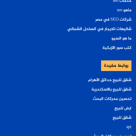
خدمات seo
ماهو seo
شركات SEO في مصر
شاليهات للايجار في الساحل الشمالي
ما هو السيو
كتب سور الازبكية
روابط مفيدة
شقق للبيع حدائق الاهرام
شقق للبيع بالاسكندرية
تحسين محركات البحث
ارض للبيع
شقق للبيع
apt