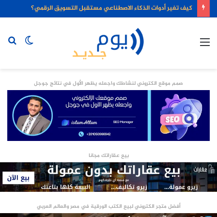
كيف تغير أدوات الذكاء الاصطناعي مستقبل التسويق الرقمي؟
القائمة
الوضع
بح
المظلم
عن
صمم موقع الكتروني لنشاطك واجعله يظهر الأول في نتائج جوجل
بيع عقاراتك مجانا
أفضل متجر الكتروني لبيع الكتب الورقية في مصر والعالم العربي