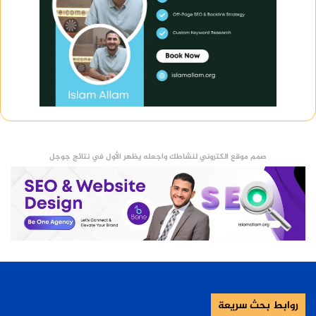
صمم موقع الكتروني لنشاطك واجعله يظهر الأول في نتائج جوجل
روابط بحث سريعة