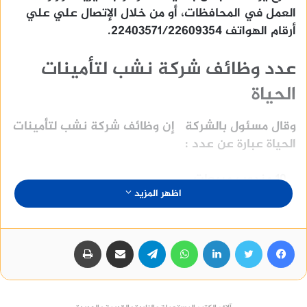
العمل في المحافظات، أو من خلال الإتصال علي علي
أرقام الهواتف 22403571/22609354.
عدد وظائف شركة نشب لتأمينات
الحياة
وقال مسئول بالشركة إن وظائف شركة نشب لتأمينات
الحياة عبارة عن عدد :
_ 10 مندوب مبيعات
اظهر المزيد
_ 10 مندوب تأمين
فيسبوك
تويتر
لينكدإن
واتساب
تيلقرام
مشاركة عبر البريد
طباعة
شروط وظائف شركة نشب لتأمينات
الحياة